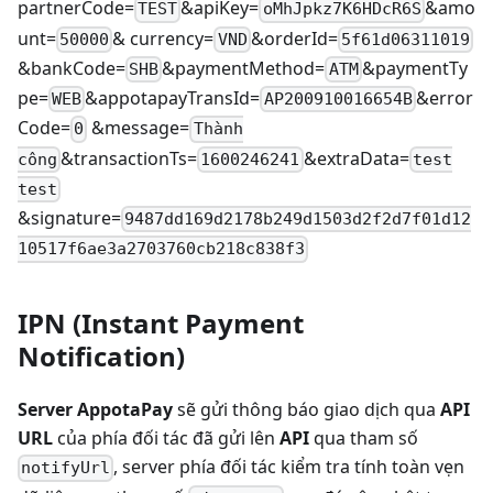
partnerCode=
&apiKey=
&amo
TEST
oMhJpkz7K6HDcR6S
unt=
& currency=
&orderId=
50000
VND
5f61d06311019
&bankCode=
&paymentMethod=
&paymentTy
SHB
ATM
pe=
&appotapayTransId=
&error
WEB
AP200910016654B
Code=
&message=
0
Thành
&transactionTs=
&extraData=
công
1600246241
test
test
&signature=
9487dd169d2178b249d1503d2f2d7f01d12
10517f6ae3a2703760cb218c838f3
IPN (Instant Payment
Notification)
Server AppotaPay
sẽ gửi thông báo giao dịch qua
API
URL
của phía đối tác đã gửi lên
API
qua tham số
, server phía đối tác kiểm tra tính toàn vẹn
notifyUrl