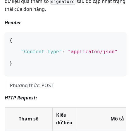
dữ liệu qua tham số
sau đó cập nhật trạng
signature
thái của đơn hàng.
Header
{
"Content-Type"
:
"applicaton/json"
}
Phương thức: POST
HTTP Request:
Kiểu
Tham số
Mô tả
dữ liệu