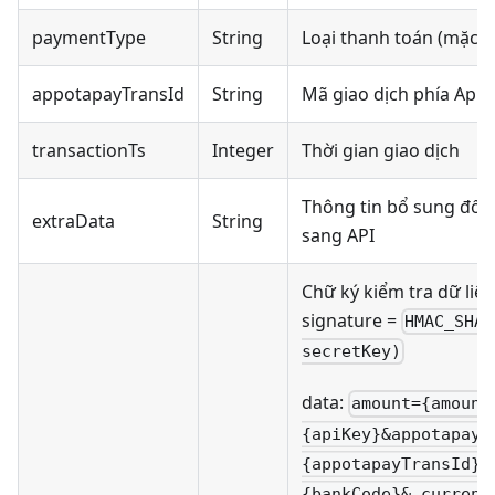
paymentType
String
Loại thanh toán (mặc đ
appotapayTransId
String
Mã giao dịch phía App
transactionTs
Integer
Thời gian giao dịch
Thông tin bổ sung đối 
extraData
String
sang API
Chữ ký kiểm tra dữ liệu
signature =
HMAC_SHA2
secretKey)
data:
amount={amount
{apiKey}&appotapayT
{appotapayTransId}&
{bankCode}& currenc