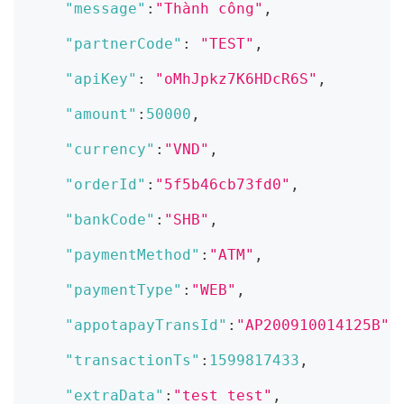
"message"
:
"Thành công"
,
"partnerCode"
:
"TEST"
,
"apiKey"
:
"oMhJpkz7K6HDcR6S"
,
"amount"
:
50000
,
"currency"
:
"VND"
,
"orderId"
:
"5f5b46cb73fd0"
,
"bankCode"
:
"SHB"
,
"paymentMethod"
:
"ATM"
,
"paymentType"
:
"WEB"
,
"appotapayTransId"
:
"AP200910014125B"
,
"transactionTs"
:
1599817433
,
"extraData"
:
"test test"
,