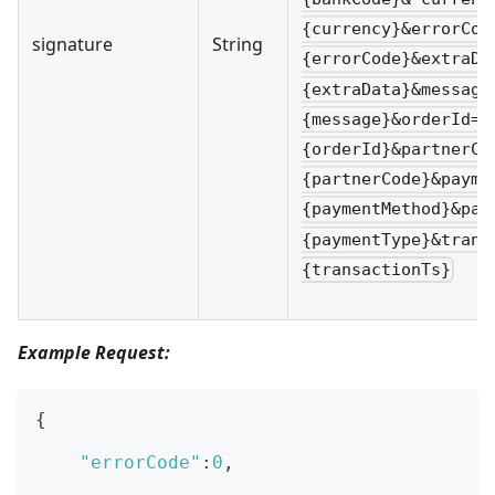
{currency}&errorCod
signature
String
{errorCode}&extraDa
{extraData}&message
{message}&orderId=
{orderId}&partnerCo
{partnerCode}&payme
{paymentMethod}&pay
{paymentType}&trans
{transactionTs}
Example Request:
{
"errorCode"
:
0
,