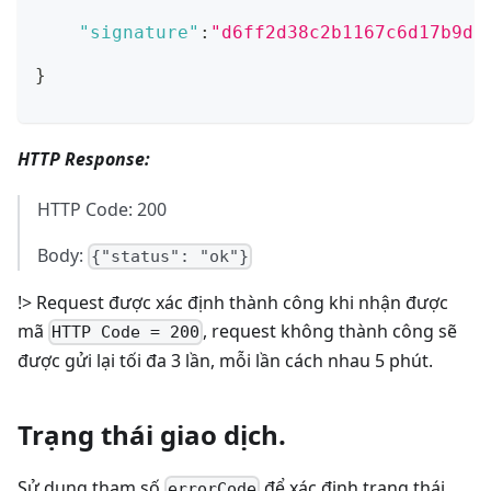
"signature"
:
"d6ff2d38c2b1167c6d17b9db
}
HTTP Response:
HTTP Code: 200
Body:
{"status": "ok"}
!> Request được xác định thành công khi nhận được
mã
, request không thành công sẽ
HTTP Code = 200
được gửi lại tối đa 3 lần, mỗi lần cách nhau 5 phút.
Trạng thái giao dịch.
Sử dụng tham số
để xác định trạng thái
errorCode