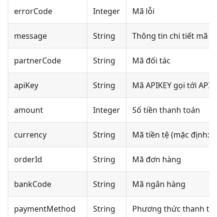
errorCode
Integer
Mã lỗi
message
String
Thông tin chi tiết mã lỗ
partnerCode
String
Mã đối tác
apiKey
String
Mã APIKEY gọi tới API
amount
Integer
Số tiền thanh toán
currency
String
Mã tiền tệ (mặc định: 
orderId
String
Mã đơn hàng
bankCode
String
Mã ngân hàng
paymentMethod
String
Phương thức thanh to