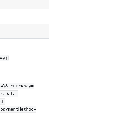
Key)
de}& currency=
traData=
Id=
&paymentMethod=