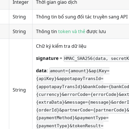
Integer
Thời gian giao dịch
String
Thông tin bổ sung đối tác truyền sang API
String
Thông tin
token và thẻ
được lưu
Chữ ký kiểm tra dữ liệu
signature
=
HMAC_SHA256(data, secret
data
:
amount={amount}&apiKey=
{apiKey}&appotapayTransId=
{appotapayTransId}&bankCode={bankCo
String
{currency}&errorCode={errorCode}&ex
{extraData}&message={message}&order
{orderId}&partnerCode={partnerCode}
{paymentMethod}&paymentType=
{paymentType}&tokenResult=