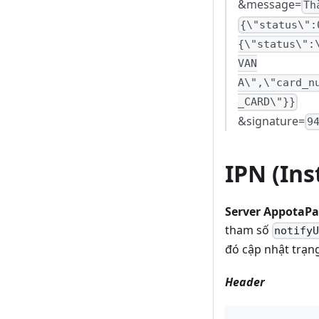
&message=
Th
{\"status\":
{\"status\":
VAN
A\",\"card_n
_CARD\"}}
&signature=
9
IPN (Ins
Server AppotaP
tham số
notify
đó cập nhật trạn
Header