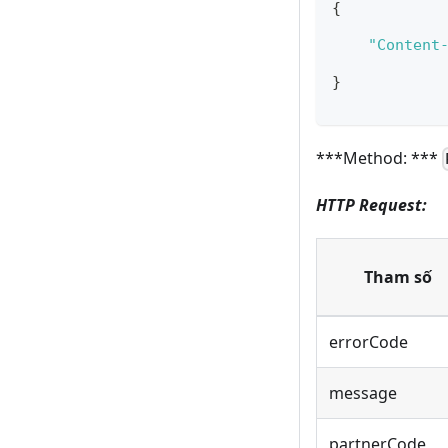
{
"Content
}
***Method: ***
HTTP Request:
Tham số
errorCode
message
partnerCode