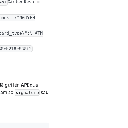
&tokenResult=
est
ame\":\"NGUYEN
card_type\":\"ATM
60cb218c838f3
đã gửi lên
API
qua
tham số
sau
signature