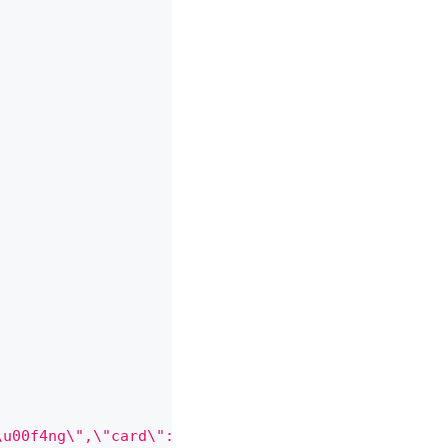
\u00f4ng\",\"card\":{\"status\":\"active\",\"token