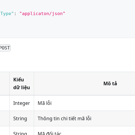
-Type"
:
"applicaton/json"
POST
Kiểu
Mô tả
dữ liệu
Integer
Mã lỗi
String
Thông tin chi tiết mã lỗi
String
Mã đối tác