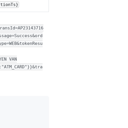
ctionTs}
ransId=AP23143716
ssage=Success&ord
ype=WEB&tokenResu
YEN VAN
:"ATM_CARD"}}&tra