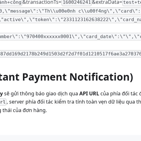
&transactionTs=
&extraData=
ành+công
1600246241
test+t
0,\"message\":\"Th\\u00e0nh c\\u00f4ng\",\"card\":
\"active\",\"token\":\"2331123162638222\",\"card_n
umber\":\"970400xxxxxx0001\",\"card_date\":\"\",\"
487dd169d2178b249d1503d2f2d7f01d1210517f6ae3a27037
tant Payment Notification)
ay
sẽ gửi thông báo giao dịch qua
API URL
của phía đối tác 
, server phía đối tác kiểm tra tính toàn vẹn dữ liệu qua 
Url
g thái của đơn hàng.