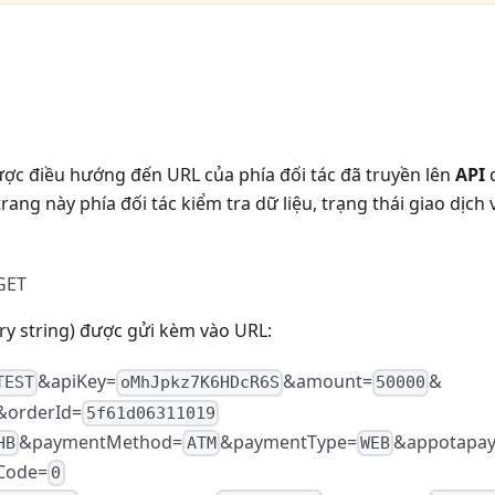
t
ợc điều hướng đến URL của phía đối tác đã truyền lên
API
q
 trang này phía đối tác kiểm tra dữ liệu, trạng thái giao dịch
GET
ry string) được gửi kèm vào URL:
&apiKey=
&amount=
&
TEST
oMhJpkz7K6HDcR6S
50000
&orderId=
5f61d06311019
&paymentMethod=
&paymentType=
&appotapay
HB
ATM
WEB
Code=
0