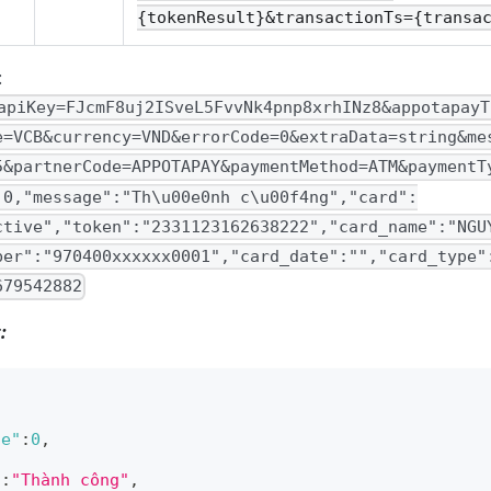
{tokenResult}&transactionTs={transa
:
apiKey=FJcmF8uj2ISveL5FvvNk4pnp8xrhINz8&appotapayT
e=VCB&currency=VND&errorCode=0&extraData=string&me
5&partnerCode=APPOTAPAY&paymentMethod=ATM&paymentT
:0,"message":"Th\u00e0nh c\u00f4ng","card":
ctive","token":"2331123162638222","card_name":"NGU
ber":"970400xxxxxx0001","card_date":"","card_type"
679542882
:
de"
:
0
,
"
:
"Thành công"
,