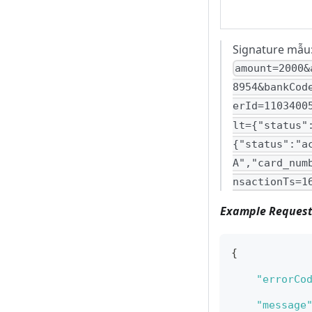
Signature mẫu
amount=2000&
8954&bankCod
erId=1103400
lt={"status"
{"status":"a
A","card_num
nsactionTs=1
Example Request
{
"errorCo
"message