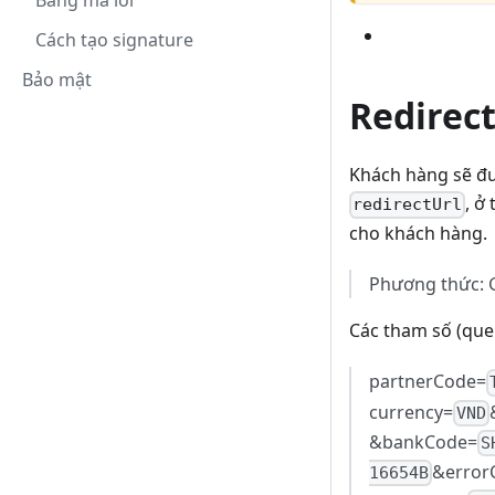
Bảng mã lỗi
Cách tạo signature
Bảo mật
Redirec
Khách hàng sẽ đư
, ở
redirectUrl
cho khách hàng.
Phương thức: 
Các tham số (que
partnerCode=
currency=
VND
&bankCode=
S
&error
16654B