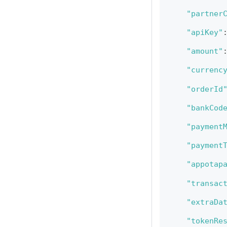
"partner
"apiKey"
"amount"
"currenc
"orderId
"bankCod
"payment
"payment
"appotap
"transac
"extraDa
"tokenRe