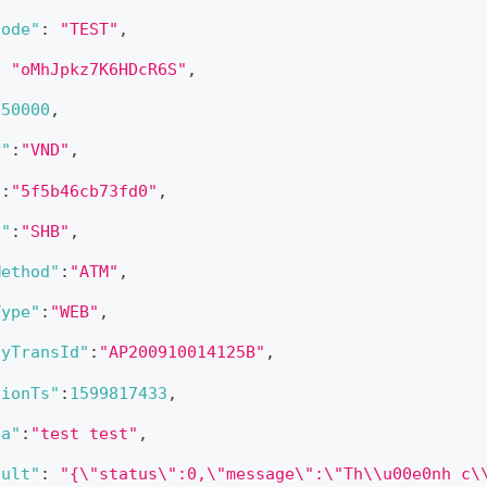
Code"
:
"TEST"
,
:
"oMhJpkz7K6HDcR6S"
,
:
50000
,
y"
:
"VND"
,
"
:
"5f5b46cb73fd0"
,
e"
:
"SHB"
,
Method"
:
"ATM"
,
Type"
:
"WEB"
,
ayTransId"
:
"AP200910014125B"
,
tionTs"
:
1599817433
,
ta"
:
"test test"
,
sult"
:
"{\"status\":0,\"message\":\"Th\\u00e0nh c\