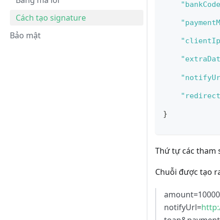
Bảng mã lỗi
"bankCod
Cách tạo signature
"payment
Bảo mật
"clientI
"extraDa
"notifyU
"redirec
}
Thứ tự các tham 
Chuỗi được tạo ra
amount=10000
notifyUrl=
http