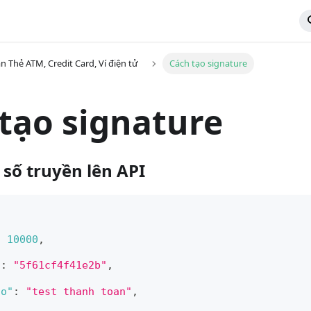
n Thẻ ATM, Credit Card, Ví điện tử
Cách tạo signature
tạo signature
 số truyền lên API
:
10000
,
"
:
"5f61cf4f41e2b"
,
fo"
:
"test thanh toan"
,