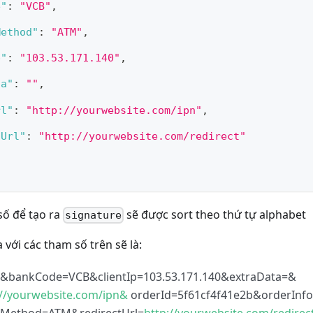
e"
:
"VCB"
,
Method"
:
"ATM"
,
p"
:
"103.53.171.140"
,
ta"
:
""
,
rl"
:
"http://yourwebsite.com/ipn"
,
tUrl"
:
"http://yourwebsite.com/redirect"
số để tạo ra
sẽ được sort theo thứ tự alphabet
signature
 với các tham số trên sẽ là:
&bankCode=VCB&clientIp=103.53.171.140&extraData=&
://yourwebsite.com/ipn&
orderId=5f61cf4f41e2b&orderInfo