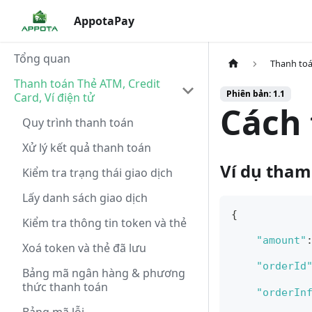
AppotaPay
Tổng quan
Thanh toá
Thanh toán Thẻ ATM, Credit
Phiên bản: 1.1
Card, Ví điện tử
Cách 
Quy trình thanh toán
Xử lý kết quả thanh toán
Ví dụ tham
Kiểm tra trạng thái giao dịch
Lấy danh sách giao dịch
{
Kiểm tra thông tin token và thẻ
"amount"
Xoá token và thẻ đã lưu
"orderId
Bảng mã ngân hàng & phương
thức thanh toán
"orderIn