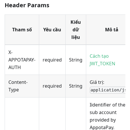
Header Params
Kiểu
Tham số
Yêu cầu
dữ
Mô tả
liệu
X-
Cách tạo
APPOTAPAY-
required
String
JWT_TOKEN
AUTH
Content-
Giá trị:
required
String
Type
application/jso
Iidentifier of the
sub account
provided by
AppotaPay.