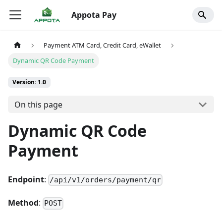
Appota Pay
Payment ATM Card, Credit Card, eWallet
Dynamic QR Code Payment
Version: 1.0
On this page
Dynamic QR Code
Payment
Endpoint
:
/api/v1/orders/payment/qr
Method
:
POST