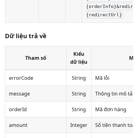
{orderInfo}&redire
{redirectUrl}
Dữ liệu trả về
Kiểu
Tham số
Mô 
dữ liệu
errorCode
String
Mã lỗi
message
String
Thông tin mô tả m
orderId
String
Mã đơn hàng
amount
Integer
Số tiền thanh toá