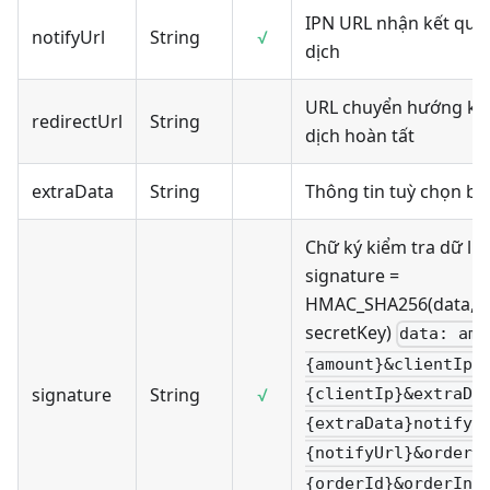
IPN URL nhận kết quả
notifyUrl
String
√
dịch
URL chuyển hướng khi
redirectUrl
String
dịch hoàn tất
extraData
String
Thông tin tuỳ chọn bổ
Chữ ký kiểm tra dữ liệ
signature =
HMAC_SHA256(data,
secretKey)
data: amo
{amount}&clientIp=
signature
String
√
{clientIp}&extraDa
{extraData}notifyU
{notifyUrl}&orderI
{orderId}&orderInf