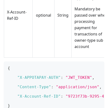
Mandatory be
X-Account-
optional
String
passed over when
Ref-ID
processing
payment for
transactions of
owner-type sub
account
{
"X-APPOTAPAY-AUTH"
:
"JWT_TOKEN"
,
"Content-Type"
:
"application/json"
,
"X-Account-Ref-ID"
:
"9723f73b-9295-4a
}