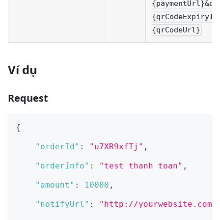
{paymentUrl}&qr
{qrCodeExpiryIn
{qrCodeUrl}
Ví dụ
Request
{
"orderId"
:
"u7XR9xfTj"
,
"orderInfo"
:
"test thanh toan"
,
"amount"
:
10000
,
"notifyUrl"
:
"http://yourwebsite.com/