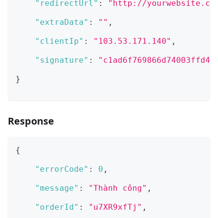
"redirectUrl"
:
"http://yourwebsite.co
"extraData"
:
""
,
"clientIp"
:
"103.53.171.140"
,
"signature"
:
"c1ad6f769866d74003ffd4f
}
Response
{
"errorCode"
:
0
,
"message"
:
"Thành công"
,
"orderId"
:
"u7XR9xfTj"
,