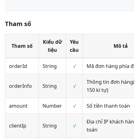
Tham số
Kiểu dữ
Yêu
Tham số
Mô tả
liệu
cầu
orderId
String
√
Mã đơn hàng phía đối 
Thông tin đơn hàng(tố
orderInfo
String
√
150 kí tự)
amount
Number
√
Số tiền thanh toán
Địa chỉ IP khách hàng
clientIp
String
√
toán