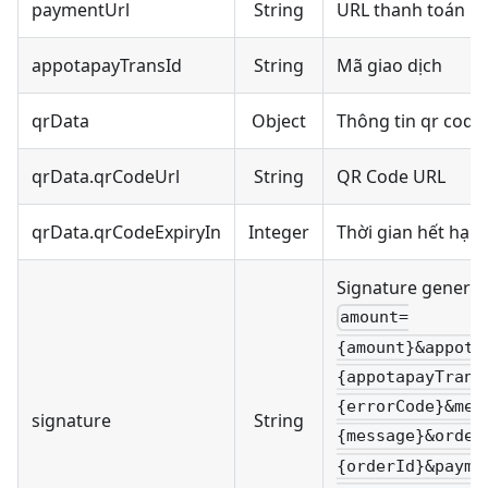
paymentUrl
String
URL thanh toán
appotapayTransId
String
Mã giao dịch
qrData
Object
Thông tin qr code
qrData.qrCodeUrl
String
QR Code URL
qrData.qrCodeExpiryIn
Integer
Thời gian hết hạn
Signature generat
amount=
{amount}&appota
{appotapayTrans
{errorCode}&mes
signature
String
{message}&order
{orderId}&payme