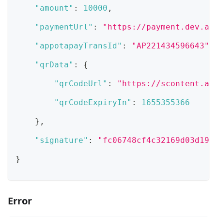
"amount"
:
10000
,
"paymentUrl"
:
"https://payment.dev.ap
"appotapayTransId"
:
"AP221434596643"
,
"qrData"
:
{
"qrCodeUrl"
:
"https://scontent.ap
"qrCodeExpiryIn"
:
1655355366
}
,
"signature"
:
"fc06748cf4c32169d03d193
}
Error