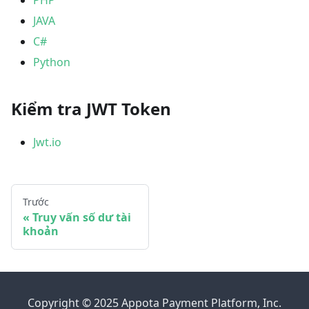
JAVA
C#
Python
Kiểm tra JWT Token
Jwt.io
Trước
Truy vấn số dư tài
khoản
Copyright © 2025 Appota Payment Platform, Inc.