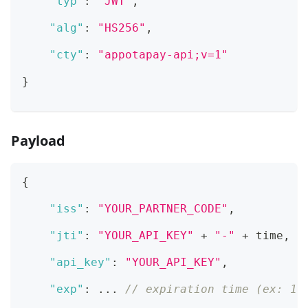
"typ"
:
"JWT"
,
"alg"
:
"HS256"
,
"cty"
:
"appotapay-api;v=1"
}
Payload
{
"iss"
:
"YOUR_PARTNER_CODE"
,
"jti"
:
"YOUR_API_KEY"
 + 
"-"
 + time
,
/
"api_key"
:
"YOUR_API_KEY"
,
"exp"
:
 ... 
// expiration time (ex: 16