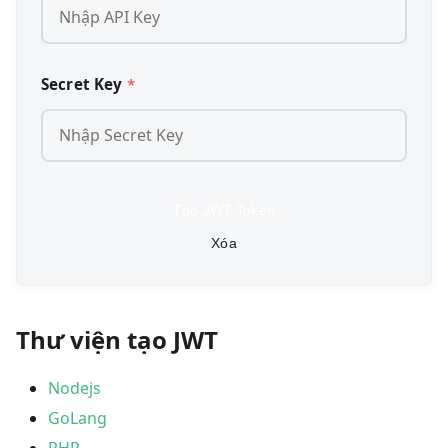
Secret Key
*
Tạo JWT Token
Xóa
Thư viện tạo JWT
Nodejs
GoLang
PHP