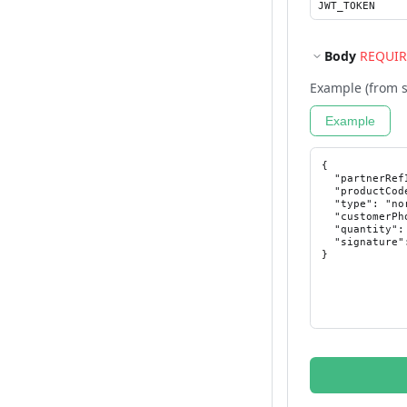
Body
REQUI
Example (from 
Example