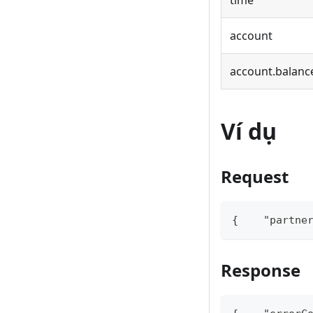
time
account
account.balanc
Ví dụ
Request
{    "partne
Response