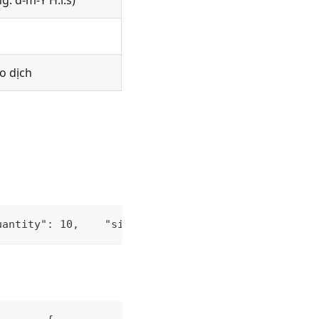
g: d-m-Y H:i
:s
)
o dịch
uantity": 10,    "signature": "b10294bae53e89919b3