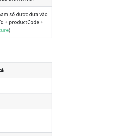
tham số được đưa vào
Id + productCode +
ture
)
tả