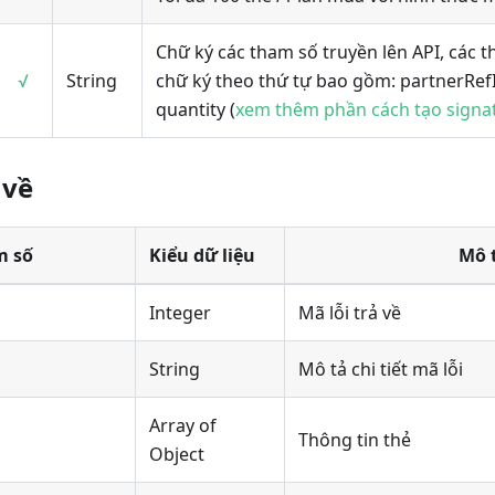
Chữ ký các tham số truyền lên API, các 
√
String
chữ ký theo thứ tự bao gồm: partnerRef
quantity (
xem thêm phần cách tạo signa
 về
m số
Kiểu dữ liệu
Mô 
Integer
Mã lỗi trả về
String
Mô tả chi tiết mã lỗi
Array of
Thông tin thẻ
Object