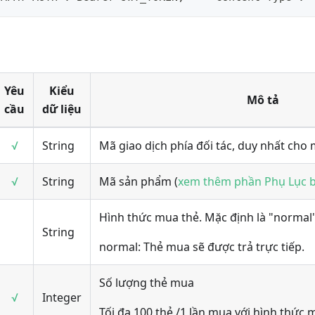
Yêu
Kiểu
Mô tả
cầu
dữ liệu
√
String
Mã giao dịch phía đối tác, duy nhất cho 
√
String
Mã sản phẩm (
xem thêm phần Phụ Lục 
Hình thức mua thẻ. Mặc định là "normal"
String
normal: Thẻ mua sẽ được trả trực tiếp.
Số lượng thẻ mua
√
Integer
Tối đa 100 thẻ /1 lần mua với hình thức