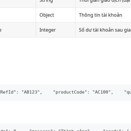
String
Thời gian giao dịch (dạn
Object
Thông tin tài khoản
e
Integer
Số dư tài khoản sau gia
rRefId": "AB123",    "productCode": "AC100",    "q