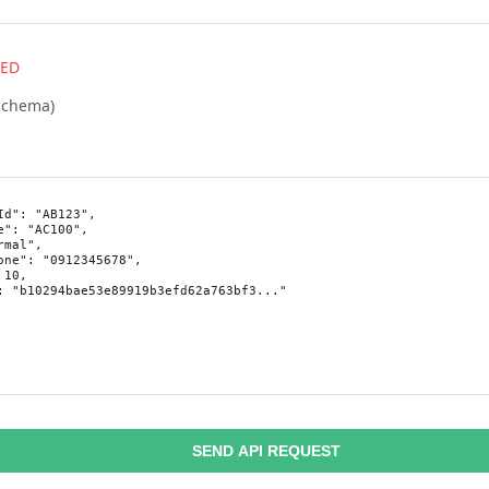
RED
schema)
SEND API REQUEST