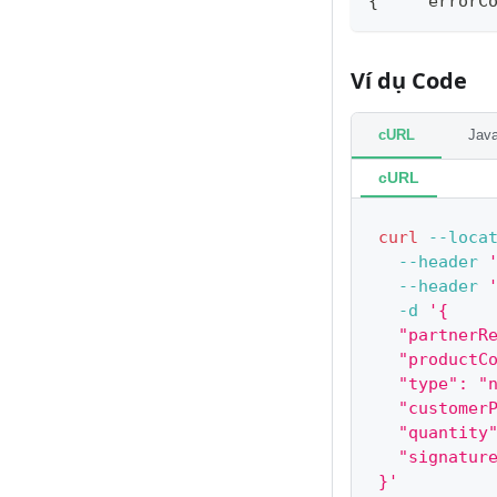
{    "errorC
Ví dụ Code
cURL
Java
cURL
curl
--loca
--header
--header
-d
'{
  "partnerR
  "productC
  "type": "
  "customer
  "quantity
  "signatur
}'