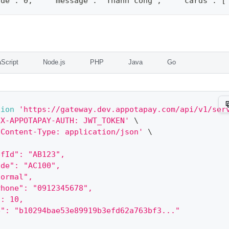
ode": 0,    "message": "Thành công",    "cards": [
Script
Node.js
PHP
Java
Go
tion
'https://gateway.dev.appotapay.com/api/v1/ser
'X-APPOTAPAY-AUTH: JWT_TOKEN'
\
'Content-Type: application/json'
\
efId": "AB123",
ode": "AC100",
normal",
Phone": "0912345678",
": 10,
e": "b10294bae53e89919b3efd62a763bf3..."