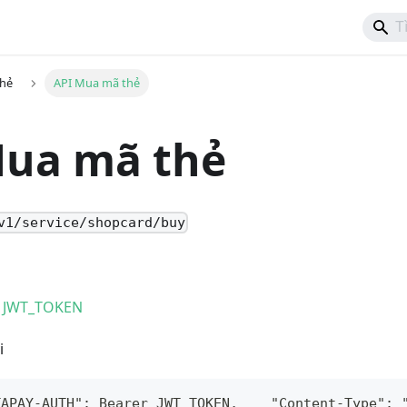
hẻ
API Mua mã thẻ
Mua mã thẻ
v1/service/shopcard/buy
o JWT_TOKEN
i
TAPAY-AUTH": Bearer JWT_TOKEN,    "Content-Type": 