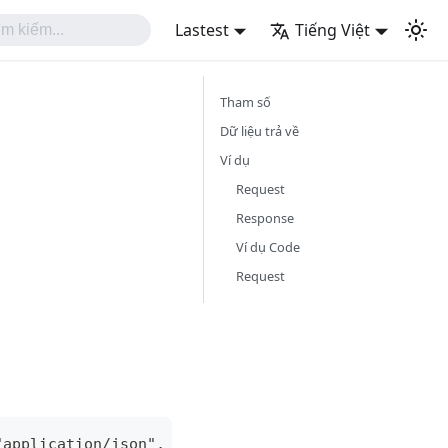
Lastest
Tiếng Việt
Tham số
Dữ liệu trả về
Ví dụ
Request
Response
Ví dụ Code
Request
"application/json",    "Language": LANGUAGE}