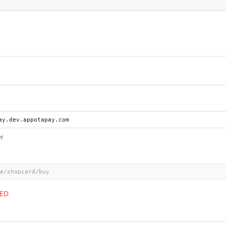
er
ED