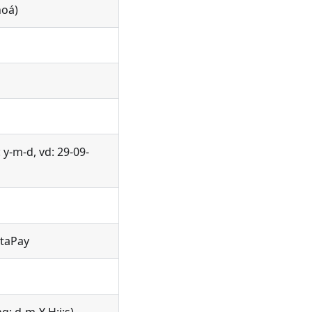
hoá)
y-m-d, vd: 29-09-
otaPay