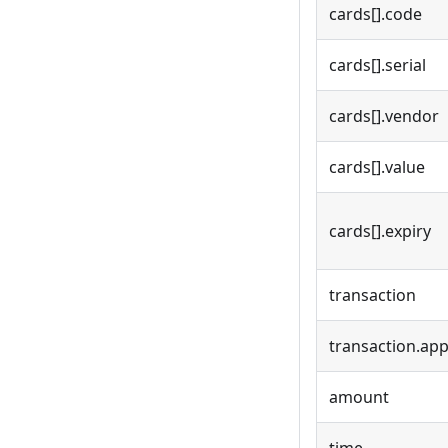
cards[].code
cards[].serial
cards[].vendor
cards[].value
cards[].expiry
transaction
transaction.ap
amount