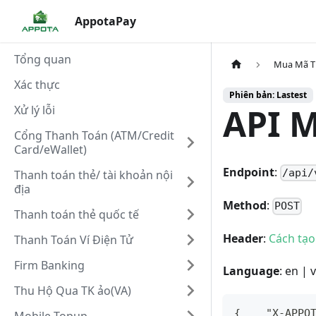
AppotaPay
Tổng quan
Mua Mã T
Xác thực
Phiên bản: Lastest
API 
Xử lý lỗi
Cổng Thanh Toán (ATM/Credit
Card/eWallet)
Endpoint
:
/api/
Thanh toán thẻ/ tài khoản nội
địa
Method
:
POST
Thanh toán thẻ quốc tế
Header
:
Cách tạ
Thanh Toán Ví Điện Tử
Firm Banking
Language
: en | v
Thu Hộ Qua TK ảo(VA)
{    "X-APPO