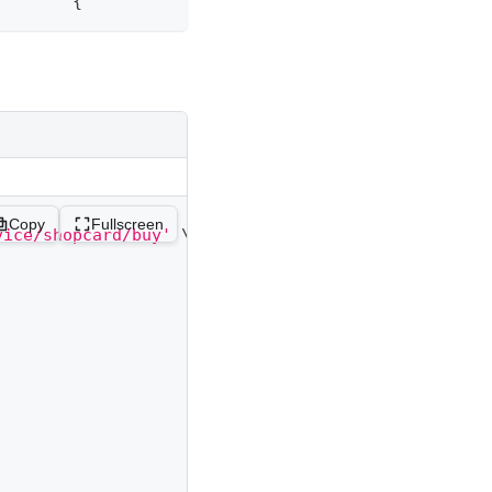
        {            "code": "b10294bae53e89919b3e
Copy
Fullscreen
vice/shopcard/buy'
\