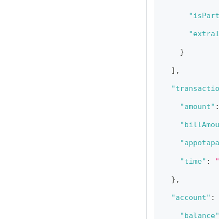
"isPar
"extra
}
]
,
"transacti
"amount"
"billAmo
"appotap
"time"
:
}
,
"account"
:
"balance