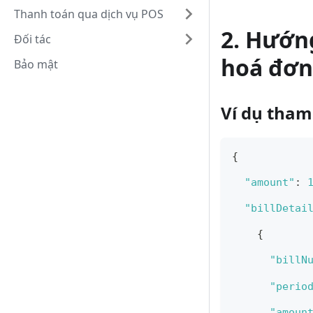
Thanh toán qua dịch vụ POS
2. Hướn
Đối tác
hoá đơn
Bảo mật
Ví dụ tham
{
"amount"
:
"billDetai
{
"billN
"perio
"amoun