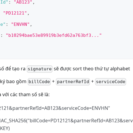
fId"
:
"AB123"
,
:
"PD12121"
,
de"
:
"ENVHN"
,
"
:
"b10294bae53e89919b3efd62a763bf3..."
số để tạo ra
sẽ được sort theo thứ tự alphabet
signature
 ký bao gồm
+
+
billCode
partnerRefId
serviceCode
 với các tham số sẽ là:
12121&partnerRefId=AB123&serviceCode=ENVHN"
MAC_SHA256("billCode=PD12121&partnerRefId=AB123&ser
KEY)