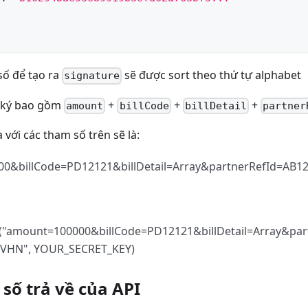
số để tạo ra
sẽ được sort theo thứ tự alphabet
signature
 ký bao gồm
+
+
+
amount
billCode
billDetail
partner
 với các tham số trên sẽ là:
0&billCode=PD12121&billDetail=Array&partnerRefId=AB1
amount=100000&billCode=PD12121&billDetail=Array&par
NVHN", YOUR_SECRET_KEY)
số trả về của API