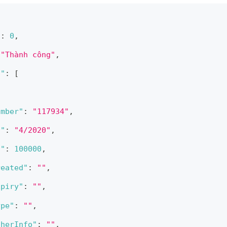
"
:
0
,
"Thành công"
,
l"
:
[
umber"
:
"117934"
,
d"
:
"4/2020"
,
t"
:
100000
,
reated"
:
""
,
xpiry"
:
""
,
ype"
:
""
,
therInfo"
:
""
,