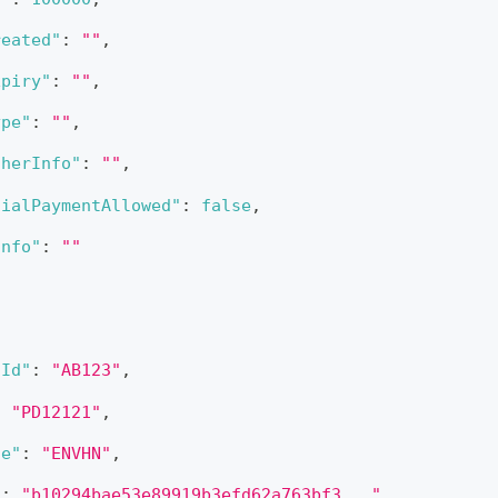
reated"
:
""
,
xpiry"
:
""
,
ype"
:
""
,
therInfo"
:
""
,
tialPaymentAllowed"
:
false
,
Info"
:
""
fId"
:
"AB123"
,
:
"PD12121"
,
de"
:
"ENVHN"
,
"
:
"b10294bae53e89919b3efd62a763bf3..."