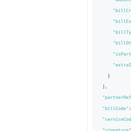
"billC
"billE
"billT
"billO
"isPar
"extra
}
]
,
"partnerRe
"billCode"
"serviceCo
"signature