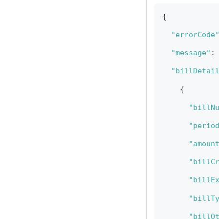
{
"errorCode
"message"
:
"billDetai
{
"billN
"perio
"amoun
"billC
"billE
"billT
"billO