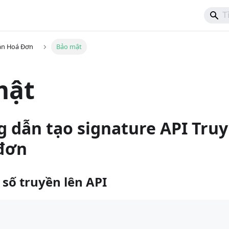
án Hoá Đơn
Bảo mật
mật
g dẫn tạo signature API Tru
 đơn
 số truyền lên API