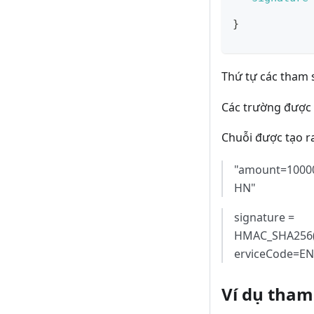
}
Thứ tự các tham 
Các trường được
Chuỗi được tạo ra
"amount=10000
HN"
signature =
HMAC_SHA256("
erviceCode=E
Ví dụ tham 