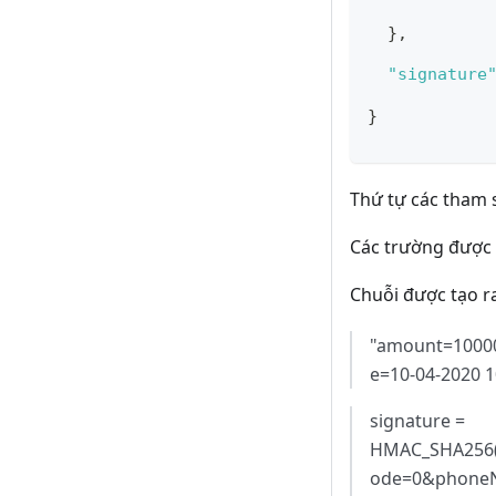
}
,
"signature
}
Thứ tự các tham 
Các trường được 
Chuỗi được tạo ra
"amount=1000
e=10-04-2020 1
signature =
HMAC_SHA256(
ode=0&phoneN