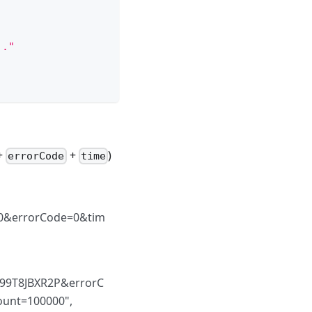
.."
+
+
)
errorCode
time
0&errorCode=0&tim
99T8JBXR2P&errorC
unt=100000",