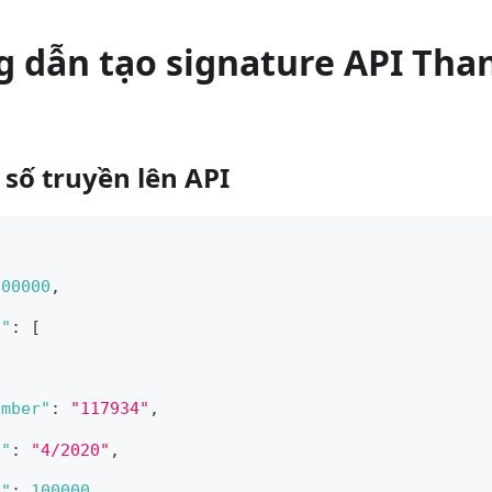
g dẫn tạo signature API Tha
 số truyền lên API
100000
,
l"
:
[
umber"
:
"117934"
,
d"
:
"4/2020"
,
t"
:
100000
,