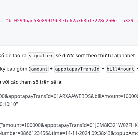
"
:
"b10294bae53e89919b3efd62a763bf3228e260ef1a329.
số để tạo ra
sẽ được sort theo thứ tự alphabet
signature
ký bao gồm (
+
+
amount
appotapayTransId
billAmount
 với các tham số trên sẽ là:
00&appotapayTransId=01ARXAAWEBDS&billAmount=10000
0:10:10"
"amount=100000&appotapayTransId=01JCM8K321W0ZFHK
umber=0866123456&time=14-11-2024 09:38:43&topupAmo