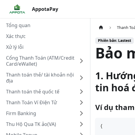
AppotaPay
Tổng quan
Thanh To
Xác thực
Phiên bản: Lastest
Bảo 
Xử lý lỗi
Cổng Thanh Toán (ATM/Credit
Card/eWallet)
1. Hướn
Thanh toán thẻ/ tài khoản nội
địa
tin hoá
Thanh toán thẻ quốc tế
Thanh Toán Ví Điện Tử
Ví dụ tham
Firm Banking
Thu Hộ Qua TK ảo(VA)
{