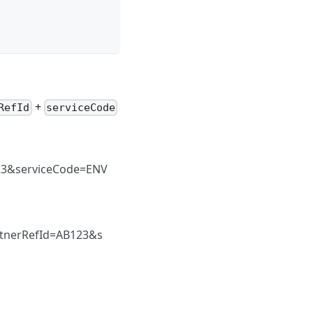
+
RefId
serviceCode
23&serviceCode=ENV
tnerRefId=AB123&s