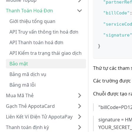
Mobile Topup
"partnerRe
Thanh Toán Hoá Đơn
"billCode"
Giới thiệu tổng quan
"serviceCo
API Truy vấn thông tin hoá đơn
"signature
API Thanh toán hoá đơn
}
API Kiểm tra trạng thái giao dịch
Bảo mật
Thứ tự các tham 
Bảng mã dịch vụ
Các trường được
Bảng mã lỗi
Chuỗi được tạo ra
Mua Mã Thẻ
Gạch Thẻ AppotaCard
"billCode=PD
Liên Kết Ví Điện Tử AppotaPay
signature = H
YOUR_SECRET_
Thanh toán định kỳ