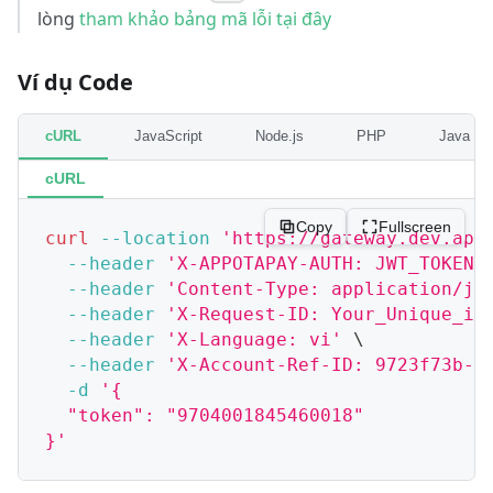
lòng
tham khảo bảng mã lỗi tại đây
Ví dụ Code
cURL
JavaScript
Node.js
PHP
Java
cURL
Copy
Fullscreen
curl
--location
'https://gateway.dev.app
--header
'X-APPOTAPAY-AUTH: JWT_TOKEN'
--header
'Content-Type: application/js
--header
'X-Request-ID: Your_Unique_id
--header
'X-Language: vi'
\
--header
'X-Account-Ref-ID: 9723f73b-9
-d
'{
  "token": "9704001845460018"
}'