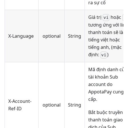
ra sự cố
Giá trị
hoặc
vi
e
tương ứng với link
thanh toán sẽ là
X-Language
optional
String
tiếng việt hoặc
tiếng anh, (mặc
định:
)
vi
Mã định danh của
tài khoản Sub
account do
AppotaPay cung
cấp.
X-Account-
optional
String
Ref-ID
Bắt buộc truyền k
thanh toán giao
dịch của Sub