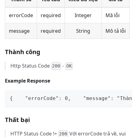
errorCode
required
Integer
Mã lỗi
message
required
String
Mô tả lỗi
Thành công
Http Status Code
-
200
OK
Example Response
{    "errorCode": 0,    "message": "Thành
Thất bại
HTTP Status Code !=
Với errorCode trả về, vui
200