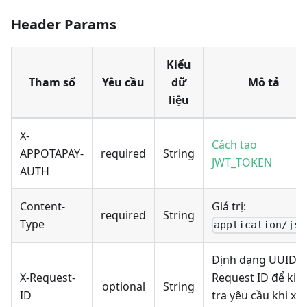
Header Params
Kiểu
Tham số
Yêu cầu
dữ
Mô tả
liệu
X-
Cách tạo
APPOTAPAY-
required
String
JWT_TOKEN
AUTH
Content-
Giá trị:
required
String
Type
application/jso
Định dạng UUIDv4
X-Request-
Request ID để kiể
optional
String
ID
tra yêu cầu khi xả