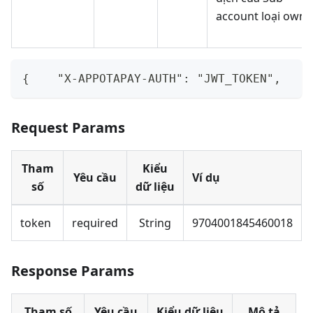
account loại owne
{    "X-APPOTAPAY-AUTH": "JWT_TOKEN",    
Request Params
Tham
Kiểu
Yêu cầu
Ví dụ
số
dữ liệu
token
required
String
9704001845460018
Response Params
Tham số
Yêu cầu
Kiểu dữ liệu
Mô tả