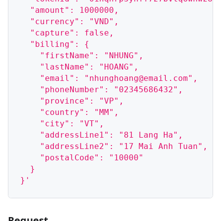
  "amount": 1000000,
  "currency": "VND",
  "capture": false,
  "billing": {
    "firstName": "NHUNG",
    "lastName": "HOANG",
    "email": "nhunghoang@email.com",
    "phoneNumber": "02345686432",
    "province": "VP",
    "country": "MM",
    "city": "VT",
    "addressLine1": "81 Lang Ha",
    "addressLine2": "17 Mai Anh Tuan",
    "postalCode": "10000"
  }
}'
Request