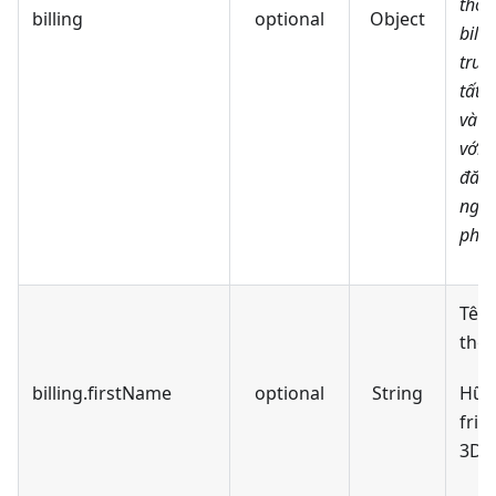
thôn
billing
optional
Object
bill
truy
tất 
và t
với 
đăng
ngâ
phát
Tên 
thẻ
billing.firstName
optional
String
Hữu 
fric
3DS 