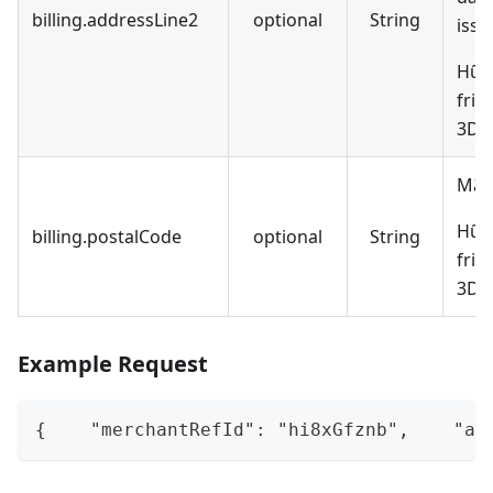
billing.addressLine2
optional
String
issu
Hữu 
fric
3DS 
Mã 
Hữu 
billing.postalCode
optional
String
fric
3DS 
Example Request
{    "merchantRefId": "hi8xGfznb",    "au