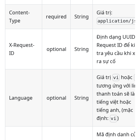
Content-
Giá trị:
required
String
Type
application/jso
Định dạng UUIDv4
X-Request-
Request ID để kiể
optional
String
ID
tra yêu cầu khi xả
ra sự cố
Giá trị
hoặc
vi
e
tương ứng với link
thanh toán sẽ là
Language
optional
String
tiếng việt hoặc
tiếng anh, (mặc
định:
)
vi
Mã định danh của