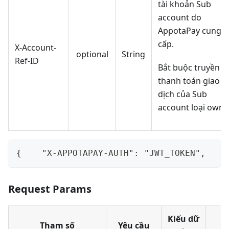
tài khoản Sub
account do
AppotaPay cung
cấp.
X-Account-
optional
String
Ref-ID
Bắt buộc truyền k
thanh toán giao
dịch của Sub
account loại owne
{    "X-APPOTAPAY-AUTH": "JWT_TOKEN",    
Request Params
Kiểu dữ
Tham số
Yêu cầu