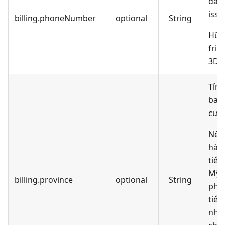
đã đ
issu
billing.phoneNumber
optional
String
Hữu 
fric
3DS 
Tỉnh
bang
cư t
Nếu
hàn
tiểu
Mỹ, 
billing.province
optional
String
phả
tiểu
nhậ