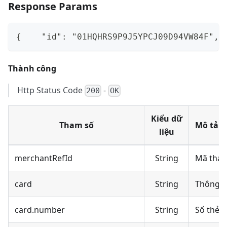
Response Params
{    "id": "01HQHRS9P9J5YPCJ09D94VW84F", 
Thành công
Http Status Code
-
200
OK
Kiểu dữ
Tham số
Mô tả
liệu
merchantRefId
String
Mã tham
card
String
Thông ti
card.number
String
Số thẻ