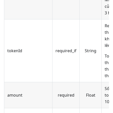
của 
3 ho
Req
tha
khô
lên
tokenId
required_if
String
Toke
tha
thay
thẻ
Số t
amount
required
Float
toán
1000