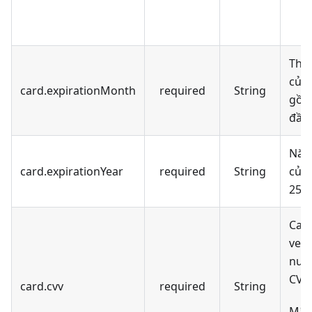
Thá
của 
card.expirationMonth
required
String
gồm 
đầu 
Năm
card.expirationYear
required
String
của 
25)
Car
veri
num
CVV
card.cvv
required
String
Mã s