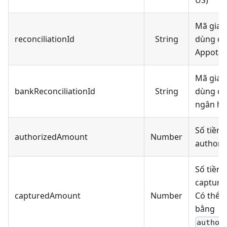
US)
Mã giao
reconciliationId
String
dùng để 
Appota
Mã giao
bankReconciliationId
String
dùng để 
ngân h
Số tiền 
authorizedAmount
Number
authori
Số tiền 
capture 
capturedAmount
Number
Có thể 
bằng
author