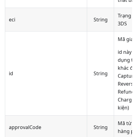
thất bại
Trạng th
eci
String
3DS
Mã giao
id này c
dụng tr
khác để
id
String
Capture
Reversa
Refund 
Charge 
kiện)
Mã từ p
approvalCode
String
hàng ph