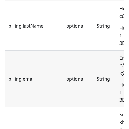
Họ 
của 
billing.lastName
optional
String
Hữu 
fric
3DS 
Ema
hàn
ký v
billing.email
optional
String
Hữu 
fric
3DS 
Số đ
khá