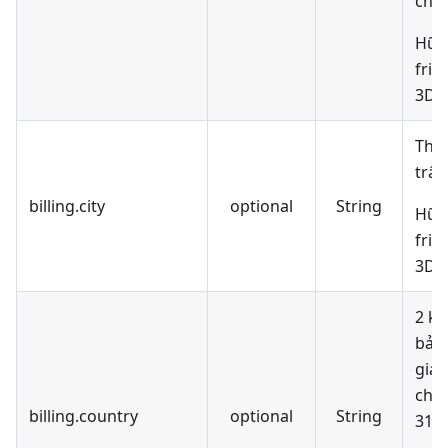
cho 
Hữu 
fric
3DS 
Thàn
trấn
billing.city
optional
String
Hữu 
fric
3DS 
2 ký
bản
gia 
chu
billing.country
optional
String
316