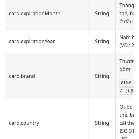
Tháng h
card.expirationMonth
String
thẻ, bao
ở đầu (V
Năm hết
card.expirationYear
String
(VD.: 25)
Thương 
gồm:
card.brand
String
VISA /
/ JCB /
Quốc gi
thẻ, ba
card.country
String
cái the
ISO 3166