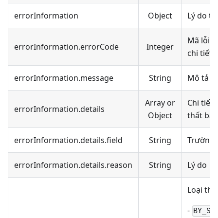
errorInformation
Object
Lý do th
Mã lỗi t
errorInformation.errorCode
Integer
chi tiết 
errorInformation.message
String
Mô tả lý
Array or
Chi tiết
errorInformation.details
Object
thất bại
errorInformation.details.field
String
Trường g
errorInformation.details.reason
String
Lý do
Loại th
-
BY_SI