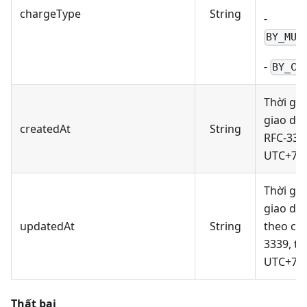
chargeType
String
-
BY_MUL
-
BY_CA
Thời gia
giao dị
createdAt
String
RFC-333
UTC+7
Thời gia
giao dịc
updatedAt
String
theo ch
3339, t
UTC+7
Thất bại