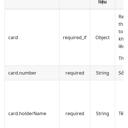
liệu
Req
tha
tok
card
required_if
Object
khô
lên
Thôn
card.number
required
String
Số t
card.holderName
required
String
Tên 