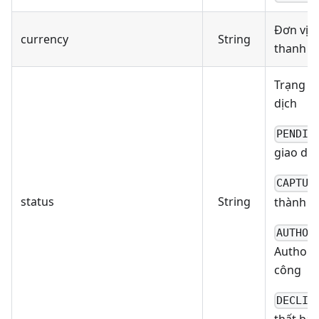
Đơn vị t
currency
String
thanh t
Trạng th
dịch
PENDIN
giao dịc
CAPTUR
status
String
thành c
AUTHOR
Authori
công
DECLIN