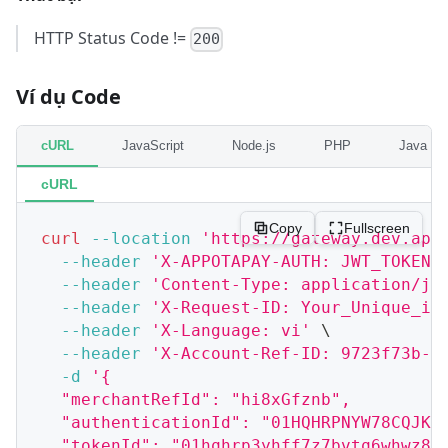
HTTP Status Code !=
200
Ví dụ Code
cURL
JavaScript
Node.js
PHP
Java
cURL
Copy
Fullscreen
curl
--location
'https://gateway.dev.app
--header
'X-APPOTAPAY-AUTH: JWT_TOKEN'
--header
'Content-Type: application/js
--header
'X-Request-ID: Your_Unique_id
--header
'X-Language: vi'
\
--header
'X-Account-Ref-ID: 9723f73b-9
-d
'{
  "merchantRefId": "hi8xGfznb",
  "authenticationId": "01HQHRPNYW78CQJK7
  "tokenId": "01hqhrp3yhff7z7bvtq6whwz8t