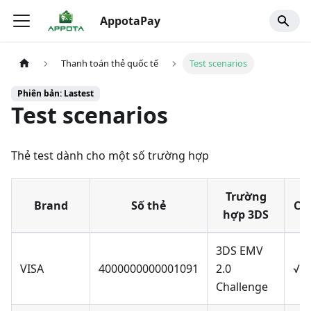
AppotaPay
Thanh toán thẻ quốc tế
Test scenarios
Phiên bản: Lastest
Test scenarios
Thẻ test dành cho một số trường hợp
Trường
Brand
Số thẻ
Ch
hợp 3DS
3DS EMV
VISA
4000000000001091
2.0
√
Challenge