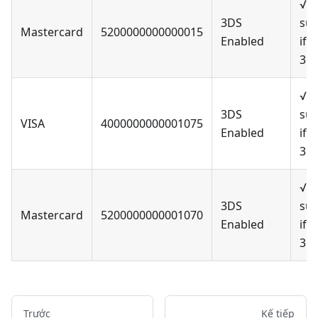
√ o
3DS
suc
Mastercard
5200000000000015
Enabled
if s
3D
√ o
3DS
suc
VISA
4000000000001075
Enabled
if s
3D
√ o
3DS
suc
Mastercard
5200000000001070
Enabled
if s
3D
Trước
Kế tiếp