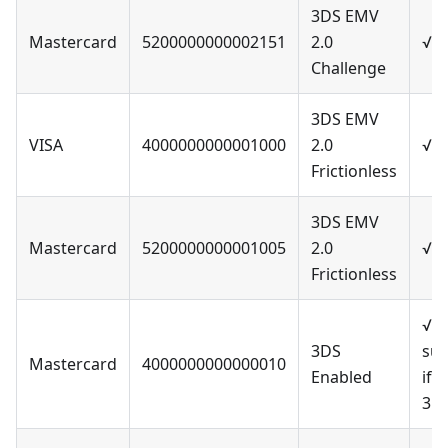
3DS EMV
Mastercard
5200000000002151
2.0
√
Challenge
3DS EMV
VISA
4000000000001000
2.0
√
Frictionless
3DS EMV
Mastercard
5200000000001005
2.0
√
Frictionless
√ o
3DS
suc
Mastercard
4000000000000010
Enabled
if s
3D