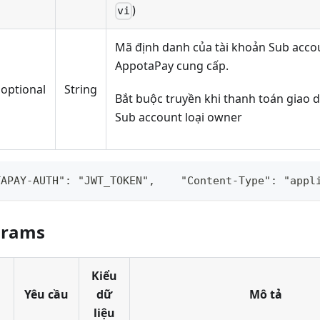
)
vi
Mã định danh của tài khoản Sub acco
AppotaPay cung cấp.
optional
String
Bắt buộc truyền khi thanh toán giao d
Sub account loại owner
TAPAY-AUTH": "JWT_TOKEN",    "Content-Type": "appl
arams
Kiểu
Yêu cầu
dữ
Mô tả
liệu