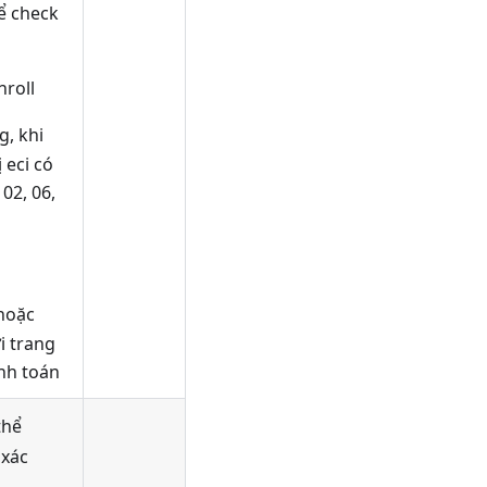
ể check
roll
, khi
 eci có
 02, 06,
 hoặc
i trang
anh toán
thể
 xác