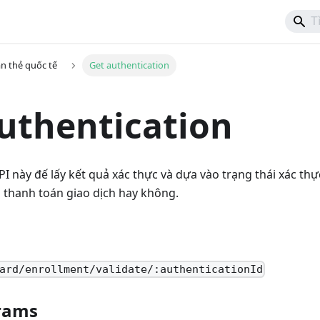
n thẻ quốc tế
Get authentication
uthentication
I này đế lấy kết quả xác thực và dựa vào trạng thái xác th
n thanh toán giao dịch hay không.
ard/enrollment/validate/:authenticationId
rams