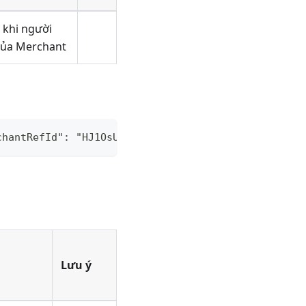
 khi người
của Merchant
chantRefId": "HJ1OsUcDI",    "status": "PENDING", 
Lưu ý