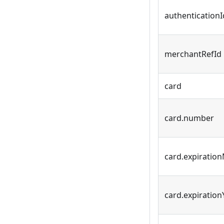
authenticationI
merchantRefId
card
card.number
card.expiratio
card.expiration