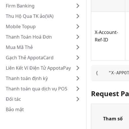
Firm Banking
Thu Hộ Qua TK ảo(VA)
Mobile Topup
X-Account-
Thanh Toán Hoá Đơn
Ref-ID
Mua Mã Thẻ
Gạch Thẻ AppotaCard
Liên Kết Ví Điện Tử AppotaPay
{    "X-APPO
Thanh toán định kỳ
Thanh toán qua dịch vụ POS
Request P
Đối tác
Bảo mật
Tham số