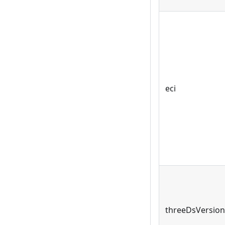
eci
threeDsVersion