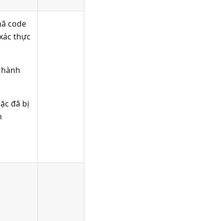
mã code
 xác thực
n hành
ặc đã bị
h