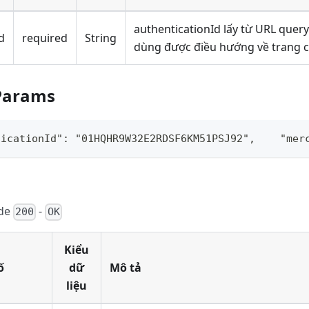
authenticationId lấy từ URL query
d
required
String
dùng được điều hướng về trang 
Params
ticationId": "01HQHR9W32E2RDSF6KM51PSJ92",    "mer
ode
-
200
OK
Kiểu
ố
dữ
Mô tả
liệu