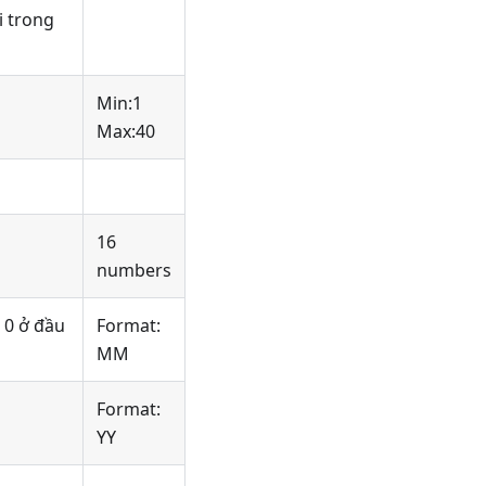
i trong
Min:1
Max:40
16
numbers
 0 ở đầu
Format:
MM
Format:
YY