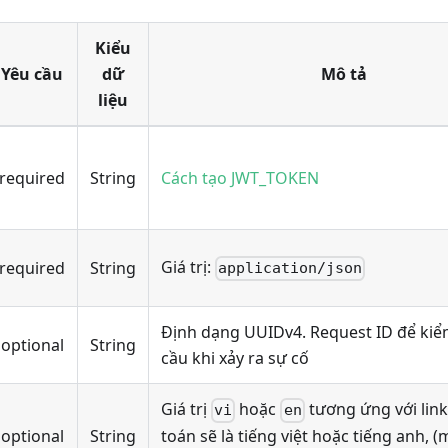
Kiểu
Yêu cầu
dữ
Mô tả
liệu
required
String
Cách tạo JWT_TOKEN
Giá trị:
required
String
application/json
Định dạng UUIDv4. Request ID để kiể
optional
String
cầu khi xảy ra sự cố
Giá trị
hoặc
tương ứng với lin
vi
en
optional
String
toán sẽ là tiếng việt hoặc tiếng anh, (