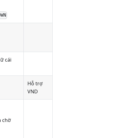
OWN
ữ cái
Hỗ trợ
VND
à chờ