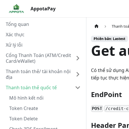
AppotaPay
Tổng quan
Thanh toá
Xác thực
Phiên bản: Lastest
Get a
Xử lý lỗi
Cổng Thanh Toán (ATM/Credit
Card/eWallet)
Có thể sử dụng AP
Thanh toán thẻ/ tài khoản nội
địa
tiếp tục thực hiệ
Thanh toán thẻ quốc tế
EndPoint
Mô hình kết nối
Token Create
POST
/credit-c
Token Delete
Header Pa