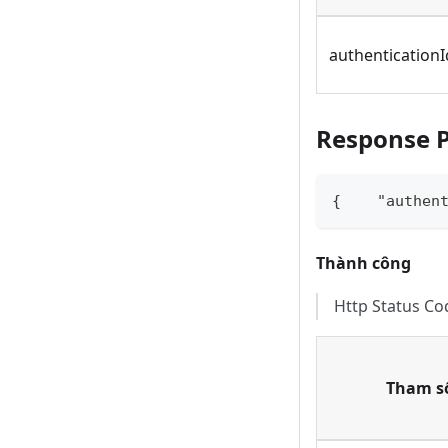
authenticationI
Response 
{    "authen
Thành công
Http Status C
Tham s