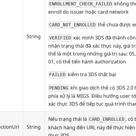
không th
ENROLLMENT_CHECK_FAILED
enroll do issuer hoặc card network
thẻ chưa được en
CARD_NOT_ENROLLED
String
xác minh 3DS đã thành công
VERIFIED
nhận trạng thái đã xác thực này, giá trị
thể là một trong những giá trị sau: 05,
01, có thể tiến hành authorization
kiểm tra 3DS thất bại
FAILED
khi giao dịch thẻ có 3DS 2.0
PENDING
phía xử lý là MIGS. Điều hướng user tớ
xác thực 3DS để tiếp tục quá trình th
Nếu trạng thái là
, có 
CARD_ENROLLED
ctionUrl
String
khách hàng đến URL này để thực hiện
thực 3DS