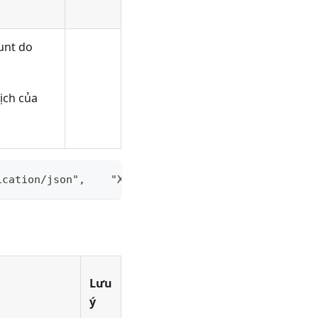
unt do
ịch của
ication/json",    "X-Request-ID": "Your_Unique_id"
Lưu
ý