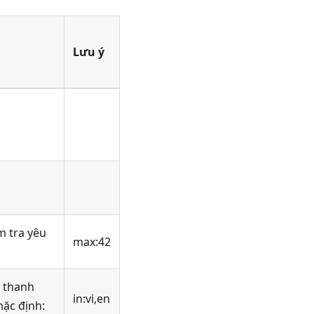
Lưu ý
m tra yêu
max:42
k thanh
in
:vi
,en
mặc định: