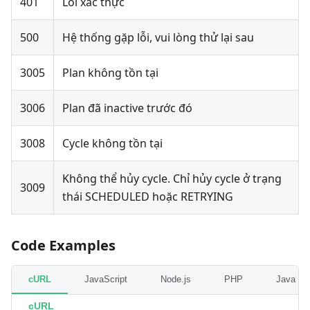
401
Lỗi xác thực
500
Hệ thống gặp lỗi, vui lòng thử lại sau
3005
Plan không tồn tại
3006
Plan đã inactive trước đó
3008
Cycle không tồn tại
Không thể hủy cycle. Chỉ hủy cycle ở trạng
3009
thái SCHEDULED hoặc RETRYING
Code Examples
cURL
JavaScript
Node.js
PHP
Java
cURL