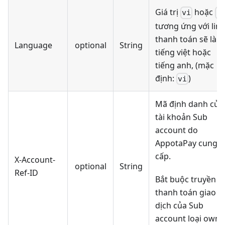
Giá trị
hoặc
vi
e
tương ứng với link
thanh toán sẽ là
Language
optional
String
tiếng việt hoặc
tiếng anh, (mặc
định:
)
vi
Mã định danh của
tài khoản Sub
account do
AppotaPay cung
cấp.
X-Account-
optional
String
Ref-ID
Bắt buộc truyền k
thanh toán giao
dịch của Sub
account loại owne