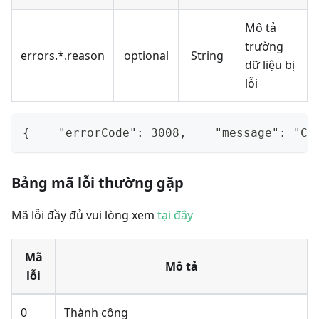
Mô tả
trường
errors.*.reason
optional
String
dữ liệu bị
lỗi
{    "errorCode": 3008,    "message": "Cy
Bảng mã lỗi thường gặp
Mã lỗi đầy đủ vui lòng xem
tại đây
Mã
Mô tả
lỗi
0
Thành công