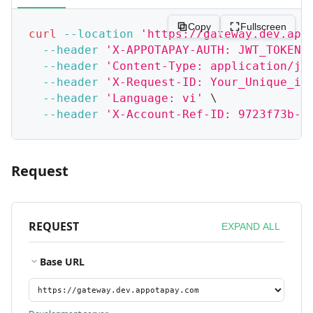
Copy
Fullscreen
curl
--location
'https://gateway.dev.app
--header
'X-APPOTAPAY-AUTH: JWT_TOKEN'
--header
'Content-Type: application/js
--header
'X-Request-ID: Your_Unique_id
--header
'Language: vi'
\
--header
'X-Account-Ref-ID: 9723f73b-9
Request
REQUEST
EXPAND ALL
Base URL