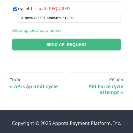
cycleId
— path REQUIRED
Show optional parameters
SEND API REQUEST
Trước
Kế tiếp
API Cập nhật cycle
API Force cycle
attempt
Copyright © 2025 Appota Payment Platform, Inc.