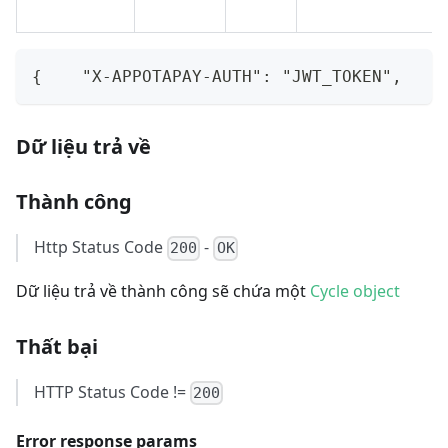
{    "X-APPOTAPAY-AUTH": "JWT_TOKEN",    
Dữ liệu trả về
Thành công
Http Status Code
-
200
OK
Dữ liệu trả về thành công sẽ chứa một
Cycle object
Thất bại
HTTP Status Code !=
200
Error response params