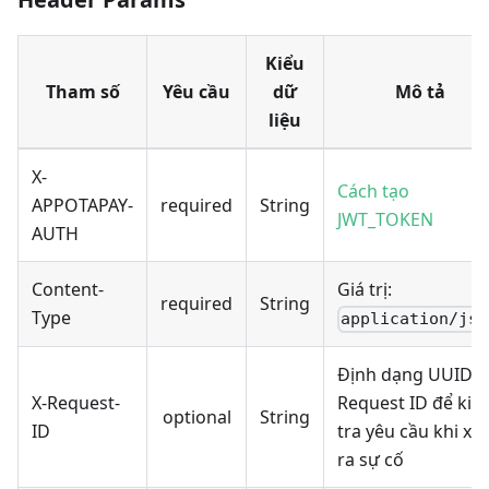
Kiểu
Tham số
Yêu cầu
dữ
Mô tả
liệu
X-
Cách tạo
APPOTAPAY-
required
String
JWT_TOKEN
AUTH
Content-
Giá trị:
required
String
Type
application/jso
Định dạng UUIDv4
X-Request-
Request ID để kiể
optional
String
ID
tra yêu cầu khi xả
ra sự cố