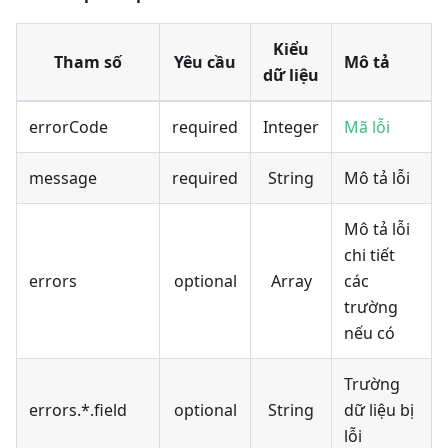
Kiểu
Tham số
Yêu cầu
Mô tả
dữ liệu
errorCode
required
Integer
Mã lỗi
message
required
String
Mô tả lỗi
Mô tả lỗi
chi tiết
errors
optional
Array
các
trường
nếu có
Trường
errors.*.field
optional
String
dữ liệu bị
lỗi