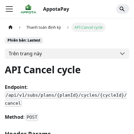
AppotaPay
Thanh toán định kỳ
API Cancel cycle
Phiên bản: Lastest
Trên trang này
API Cancel cycle
Endpoint
:
/api/v1/subs/plans/{planId}/cycles/{cycleId}/
cancel
Method
:
POST
Header Params