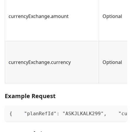
currencyExchange.amount
Optional
currencyExchange.currency
Optional
Example Request
{    "planRefId": "ASKJLKALK299",    "cus