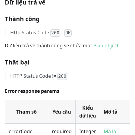
Dữ liệu trả về
Thành công
Http Status Code
-
200
OK
Dữ liệu trả về thành công sẽ chứa một
Plan object
Thất bại
HTTP Status Code !=
200
Error response params
Kiểu
Tham số
Yêu cầu
Mô tả
dữ liệu
errorCode
required
Integer
Mã lỗi