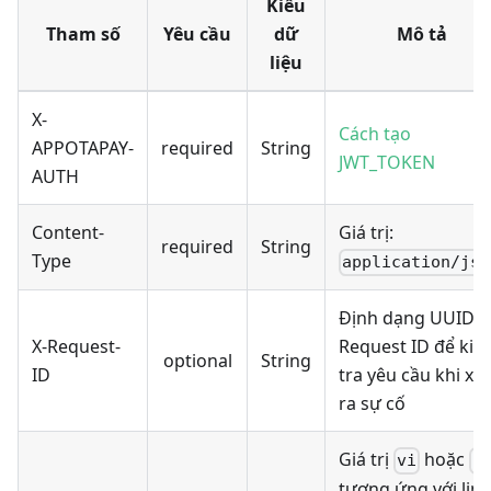
Kiểu
Tham số
Yêu cầu
dữ
Mô tả
liệu
X-
Cách tạo
APPOTAPAY-
required
String
JWT_TOKEN
AUTH
Content-
Giá trị:
required
String
Type
application/jso
Định dạng UUIDv4
X-Request-
Request ID để kiể
optional
String
ID
tra yêu cầu khi xả
ra sự cố
Giá trị
hoặc
vi
e
tương ứng với link