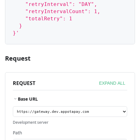
    "retryInterval": "DAY",
    "retryIntervalCount": 1,
    "totalRetry": 1
  }
}'
Request
REQUEST
EXPAND ALL
Base URL
Development server
Path