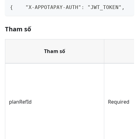
{    "X-APPOTAPAY-AUTH": "JWT_TOKEN",    
Tham số
Tham số
Y
planRefId
Required