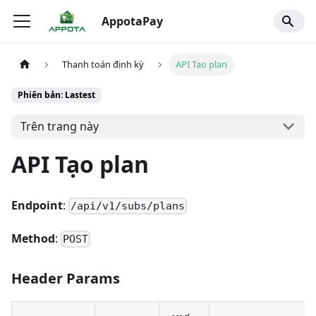
AppotaPay
Thanh toán định kỳ
API Tạo plan
Phiên bản: Lastest
Trên trang này
API Tạo plan
Endpoint
:
/api/v1/subs/plans
Method
:
POST
Header Params