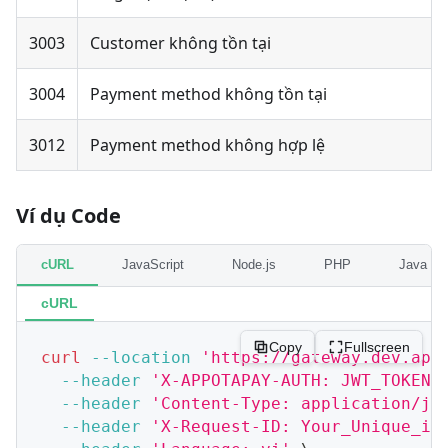
3003
Customer không tồn tại
3004
Payment method không tồn tại
3012
Payment method không hợp lệ
Ví dụ Code
cURL
JavaScript
Node.js
PHP
Java
cURL
Copy
Fullscreen
curl
--location
'https://gateway.dev.app
--header
'X-APPOTAPAY-AUTH: JWT_TOKEN'
--header
'Content-Type: application/js
--header
'X-Request-ID: Your_Unique_id