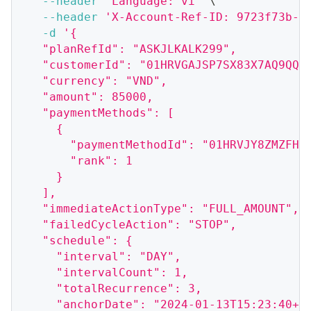
--header
'Language: vi'
\
--header
'X-Account-Ref-ID: 9723f73b-9
-d
'{
  "planRefId": "ASKJLKALK299",
  "customerId": "01HRVGAJSP7SX83X7AQ9QQY
  "currency": "VND",
  "amount": 85000,
  "paymentMethods": [
    {
      "paymentMethodId": "01HRVJY8ZMZFHR
      "rank": 1
    }
  ],
  "immediateActionType": "FULL_AMOUNT",
  "failedCycleAction": "STOP",
  "schedule": {
    "interval": "DAY",
    "intervalCount": 1,
    "totalRecurrence": 3,
    "anchorDate": "2024-01-13T15:23:40+0