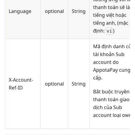
thanh toán sẽ là
Language
optional
String
tiếng việt hoặc
tiếng anh, (mặc
định:
)
vi
Mã định danh của
tài khoản Sub
account do
AppotaPay cung
cấp.
X-Account-
optional
String
Ref-ID
Bắt buộc truyền k
thanh toán giao
dịch của Sub
account loại owne