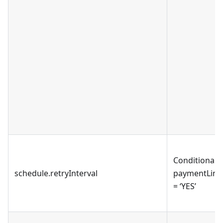
Conditional,
schedule.retryInterval
paymentLink
= ‘YES’