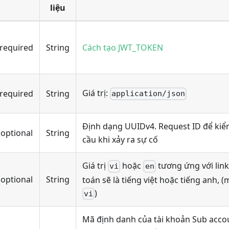
liệu
required
String
Cách tạo JWT_TOKEN
Giá trị:
required
String
application/json
Định dạng UUIDv4. Request ID để kiể
optional
String
cầu khi xảy ra sự cố
Giá trị
hoặc
tương ứng với lin
vi
en
optional
String
toán sẽ là tiếng việt hoặc tiếng anh, (
)
vi
Mã định danh của tài khoản Sub acco