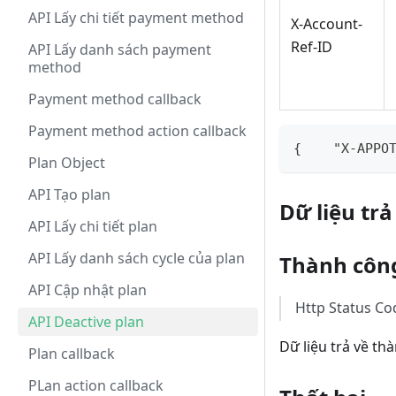
API Lấy chi tiết payment method
X-Account-
Ref-ID
API Lấy danh sách payment
method
Payment method callback
Payment method action callback
{    "X-APPO
Plan Object
API Tạo plan
Dữ liệu trả
API Lấy chi tiết plan
API Lấy danh sách cycle của plan
Thành côn
API Cập nhật plan
Http Status C
API Deactive plan
Dữ liệu trả về t
Plan callback
PLan action callback