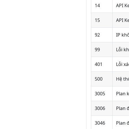
14
API K
15
API K
92
IP kh
99
Lỗi kh
401
Lỗi xá
500
Hệ thố
3005
Plan 
3006
Plan 
3046
Plan đ