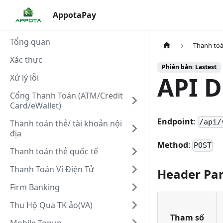
AppotaPay
Tổng quan
Thanh toá
Xác thực
Phiên bản: Lastest
API D
Xử lý lỗi
Cổng Thanh Toán (ATM/Credit
Card/eWallet)
Endpoint
:
/api/
Thanh toán thẻ/ tài khoản nội
địa
Method
:
POST
Thanh toán thẻ quốc tế
Thanh Toán Ví Điện Tử
Header Pa
Firm Banking
Thu Hộ Qua TK ảo(VA)
Tham số