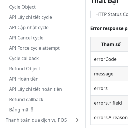
Thất bại
Cycle Object
HTTP Status C
API Lấy chi tiết cycle
API Cập nhật cycle
Error response 
API Cancel cycle
Tham số
API Force cycle attempt
Cycle callback
errorCode
Refund Object
message
API Hoàn tiền
errors
API Lấy chi tiết hoàn tiền
Refund callback
errors.*.field
Bảng mã lỗi
errors.*.reason
Thanh toán qua dịch vụ POS