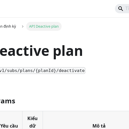
n định kỳ
API Deactive plan
eactive plan
v1/subs/plans/{planId}/deactivate
rams
Kiểu
Yêu cầu
dữ
Mô tả