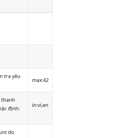
m tra yêu
max:42
k thanh
in
:vi
,en
mặc định:
unt do