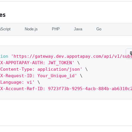
es
Script
Node.js
PHP
Java
Go
tion
'https://gateway.dev.appotapay.com/api/v1/sub
'X-APPOTAPAY-AUTH: JWT_TOKEN'
\
'Content-Type: application/json'
\
'X-Request-ID: Your_Unique_id'
\
'Language: vi'
\
'X-Account-Ref-ID: 9723f73b-9295-4acb-884b-ab6310c