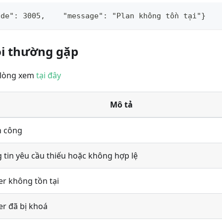
ode": 3005,    "message": "Plan không tồn tại"}
i thường gặp
i lòng xem
tại đây
Mô tả
 công
 tin yêu cầu thiếu hoặc không hợp lệ
er không tồn tại
er đã bị khoá