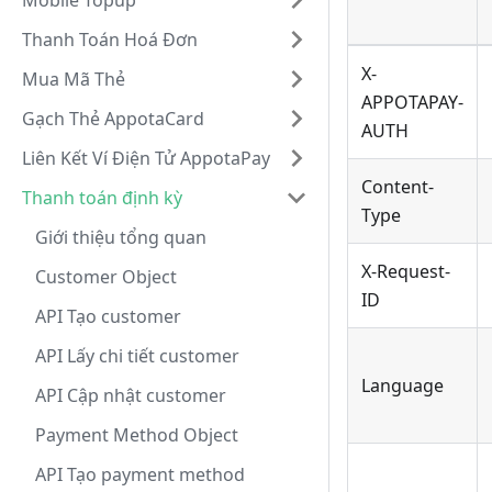
Mobile Topup
Thanh Toán Hoá Đơn
X-
Mua Mã Thẻ
APPOTAPAY-
Gạch Thẻ AppotaCard
AUTH
Liên Kết Ví Điện Tử AppotaPay
Content-
Thanh toán định kỳ
Type
Giới thiệu tổng quan
X-Request-
Customer Object
ID
API Tạo customer
API Lấy chi tiết customer
Language
API Cập nhật customer
Payment Method Object
API Tạo payment method