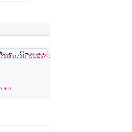
Copy
Fullscreen
s/plans/01HRVGAJSP7SX83X7AQ9QQYMBE/deactivate'
\
2e653'