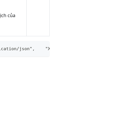
ịch của
ication/json",    "X-Request-ID": "Your_Unique_id"