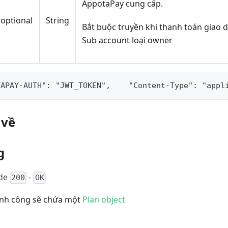
AppotaPay cung cấp.
optional
String
Bắt buộc truyền khi thanh toán giao d
Sub account loại owner
TAPAY-AUTH": "JWT_TOKEN",    "Content-Type": "appl
 về
g
ode
-
200
OK
hành công sẽ chứa một
Plan object