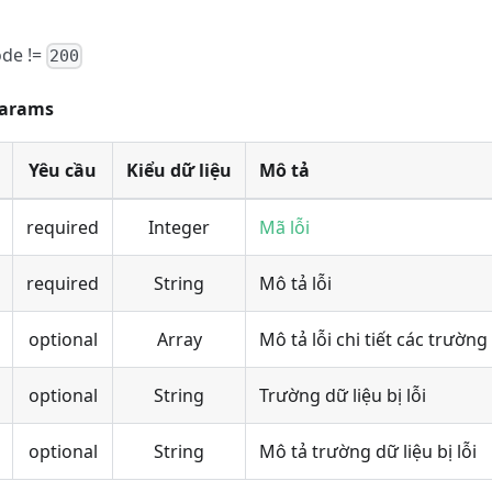
ode !=
200
params
Yêu cầu
Kiểu dữ liệu
Mô tả
required
Integer
Mã lỗi
required
String
Mô tả lỗi
optional
Array
Mô tả lỗi chi tiết các trường
optional
String
Trường dữ liệu bị lỗi
optional
String
Mô tả trường dữ liệu bị lỗi