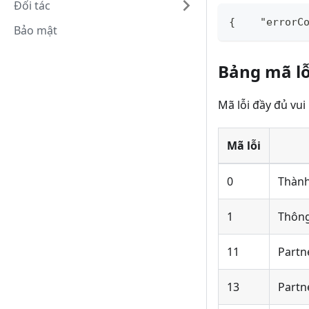
Đối tác
{    "errorC
Bảo mật
Bảng mã lỗ
Mã lỗi đầy đủ vu
Mã lỗi
0
Thành
1
Thông
11
Partn
13
Partn