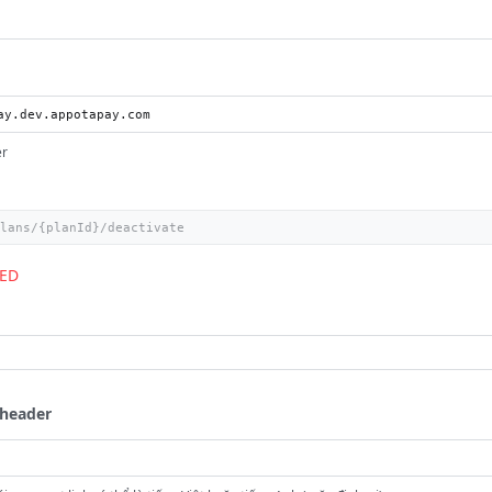
er
ED
header