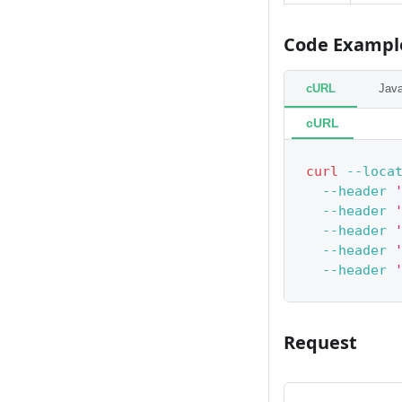
Code Exampl
cURL
Java
cURL
curl
--loca
--header
--header
--header
--header
--header
Request