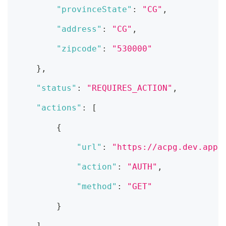
"provinceState"
:
"CG"
,
"address"
:
"CG"
,
"zipcode"
:
"530000"
}
,
"status"
:
"REQUIRES_ACTION"
,
"actions"
:
[
{
"url"
:
"https://acpg.dev.appo
"action"
:
"AUTH"
,
"method"
:
"GET"
}
]
,