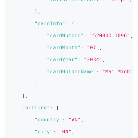
}
,
"cardInfo"
:
{
"cardNumber"
:
"520000-1096"
,
"cardMonth"
:
"07"
,
"cardYear"
:
"2034"
,
"cardHolderName"
:
"Mai Minh"
}
}
,
"billing"
:
{
"country"
:
"VN"
,
"city"
:
"HN"
,