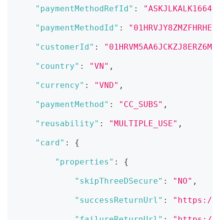
"paymentMethodRefId"
:
"ASKJLKALK16640
"paymentMethodId"
:
"01HRVJY8ZMZFHRHE3
"customerId"
:
"01HRVM5AA6JCKZJ8ERZ6MK
"country"
:
"VN"
,
"currency"
:
"VND"
,
"paymentMethod"
:
"CC_SUBS"
,
"reusability"
:
"MULTIPLE_USE"
,
"card"
:
{
"properties"
:
{
"skipThreeDSecure"
:
"NO"
,
"successReturnUrl"
:
"https://
"failureReturnUrl"
:
"https://