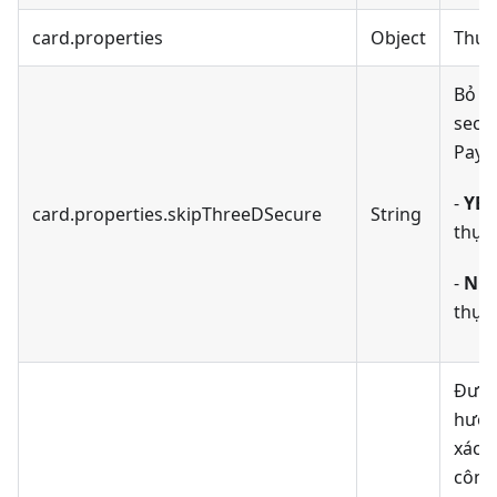
card.properties
Object
Thuộ
Bỏ q
secur
Paym
-
YES
card.properties.skipThreeDSecure
String
thực
-
NO
thực
Đườn
hướn
xác 
công