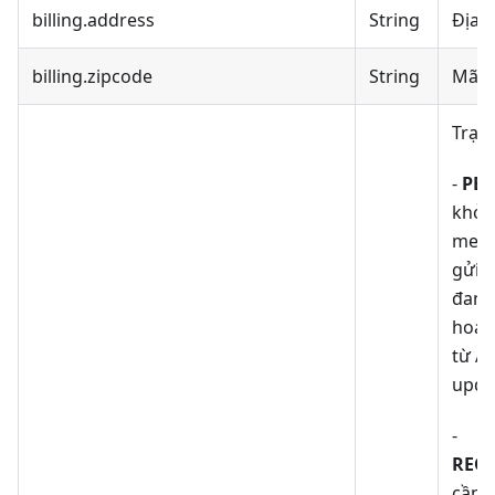
billing.address
String
Địa c
billing.zipcode
String
Mã z
Trạng
-
PE
khởi
meth
gửi,
đang 
hoạt,
từ A
upda
-
REQ
cần 