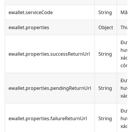
ewallet.serviceCode
String
Mã V
ewallet.properties
Object
Thuộ
Đườn
hướn
ewallet.properties.successReturnUrl
String
xác 
công
Đườn
ewallet.properties.pendingReturnUrl
String
hướn
xác t
Đườn
ewallet.properties.failureReturnUrl
String
hướn
xác t