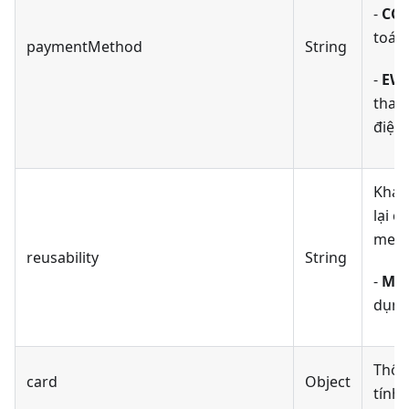
-
CC_
toán 
paymentMethod
String
-
EWA
thanh
điện 
Khả 
lại 
met
reusability
String
-
MUL
dụng
Thôn
card
Object
tính 