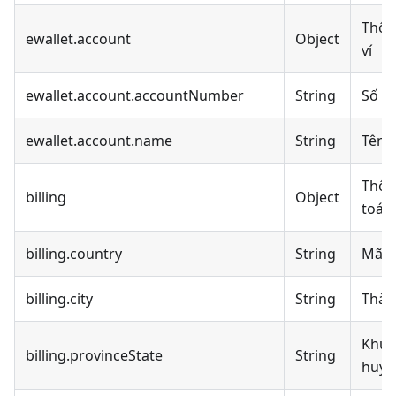
Thông
ewallet.account
Object
ví
ewallet.account.accountNumber
String
Số t
ewallet.account.name
String
Tên 
Thôn
billing
Object
toán
billing.country
String
Mã q
billing.city
String
Thàn
Khu 
billing.provinceState
String
huyệ