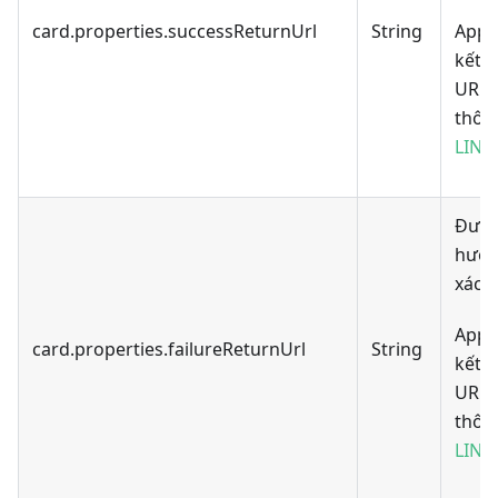
card.properties.successReturnUrl
String
Appo
kết q
URL 
thông
LINK
Đườn
hướn
xác t
Appo
card.properties.failureReturnUrl
String
kết q
URL 
thông
LINK