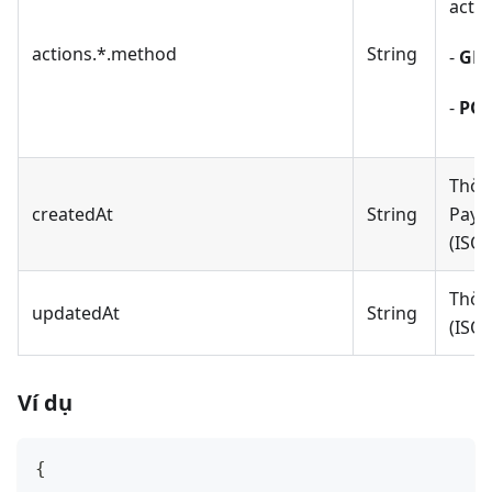
acti
actions.*.method
String
-
GET
-
PO
Thời 
createdAt
String
Paym
(ISO 
Thời 
updatedAt
String
(ISO 
Ví dụ
{