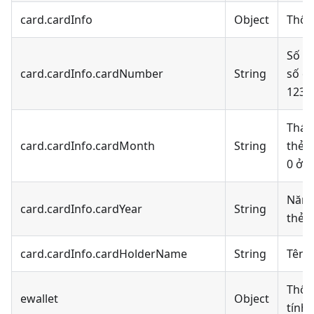
card.cardInfo
Object
Thôn
Số th
card.cardInfo.cardNumber
String
số cu
1234
Thán
card.cardInfo.cardMonth
String
thẻ,
0 ở đ
Năm 
card.cardInfo.cardYear
String
thẻ (
card.cardInfo.cardHolderName
String
Tên 
Thôn
ewallet
Object
tính 