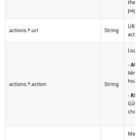
theo
paym
URL 
actions.*.url
String
acti
Loại 
-
AU
liên 
hoặc
actions.*.action
String
-
RE
Gửi 
cho 
Meth