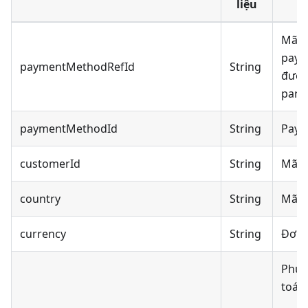
liệu
Mã đ
paym
paymentMethodRefId
String
được
part
paymentMethodId
String
Paym
customerId
String
Mã k
country
String
Mã q
currency
String
Đơn v
Phươ
toán