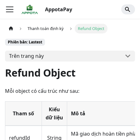
AppotaPay
Thanh toán định kỳ
Refund Object
Phiên bản: Lastest
Trên trang này
Refund Object
Mỗi object có cấu trúc như sau:
Kiểu
Tham số
Mô tả
dữ liệu
Mã giao dịch hoàn tiền phía
refundId
String