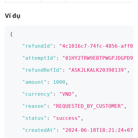
Ví dụ
{
"refundId"
:
"4c1016c7-74fc-4856-aff0-
"attemptId"
:
"01HY2TRW9EBTPWGPJDGPD9J
"refundRefId"
:
"ASKJLKALK20398139"
,
"amount"
:
1000
,
"currency"
:
"VND"
,
"reason"
:
"REQUESTED_BY_CUSTOMER"
,
"status"
:
"success"
,
"createdAt"
:
"2024-06-18T18:21:24+07: