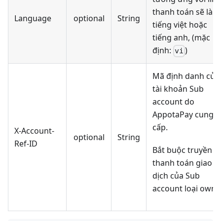
thanh toán sẽ là
Language
optional
String
tiếng việt hoặc
tiếng anh, (mặc
định:
)
vi
Mã định danh của
tài khoản Sub
account do
AppotaPay cung
cấp.
X-Account-
optional
String
Ref-ID
Bắt buộc truyền k
thanh toán giao
dịch của Sub
account loại owne