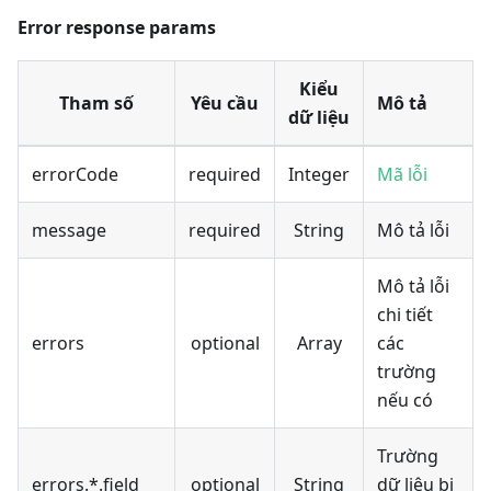
Error response params
Kiểu
Tham số
Yêu cầu
Mô tả
dữ liệu
errorCode
required
Integer
Mã lỗi
message
required
String
Mô tả lỗi
Mô tả lỗi
chi tiết
errors
optional
Array
các
trường
nếu có
Trường
errors.*.field
optional
String
dữ liệu bị