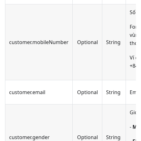
Số đ
Form
vùng
customer.mobileNumber
Optional
String
thoạ
Ví dụ
+849
customer.email
Optional
String
Emai
Giới 
-
MA
customer.gender
Optional
String