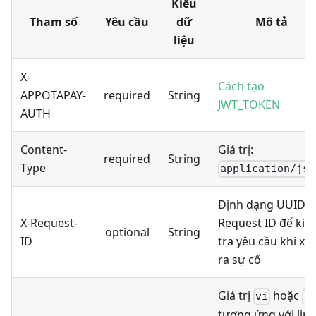
Kiểu
Tham số
Yêu cầu
dữ
Mô tả
liệu
X-
Cách tạo
APPOTAPAY-
required
String
JWT_TOKEN
AUTH
Content-
Giá trị:
required
String
Type
application/jso
Định dạng UUIDv4
X-Request-
Request ID để kiể
optional
String
ID
tra yêu cầu khi xả
ra sự cố
Giá trị
hoặc
vi
e
tương ứng với link