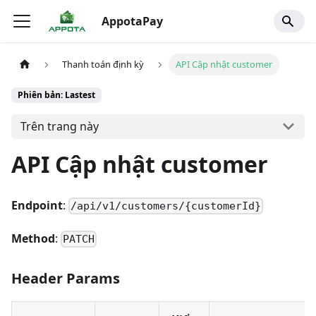
AppotaPay
Thanh toán định kỳ
API Cập nhật customer
Phiên bản: Lastest
Trên trang này
API Cập nhật customer
Endpoint
:
/api/v1/customers/{customerId}
Method
:
PATCH
Header Params