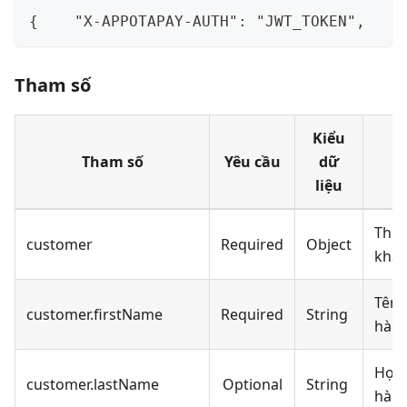
{    "X-APPOTAPAY-AUTH": "JWT_TOKEN",    
Tham số
Kiểu
Tham số
Yêu cầu
dữ
liệu
Thôn
customer
Required
Object
khác
Tên 
customer.firstName
Required
String
hàn
Họ k
customer.lastName
Optional
String
hàn