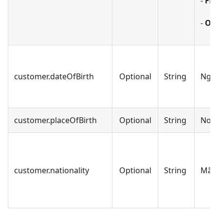
-
FE
-
OT
customer.dateOfBirth
Optional
String
Ngày
customer.placeOfBirth
Optional
String
Nơi 
customer.nationality
Optional
String
Mã q