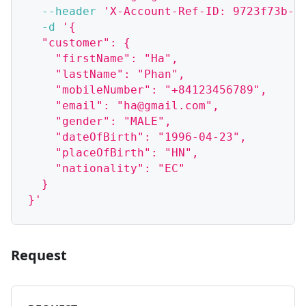
--header
'X-Account-Ref-ID: 9723f73b-9
-d
'{
  "customer": {
    "firstName": "Ha",
    "lastName": "Phan",
    "mobileNumber": "+84123456789",
    "email": "ha@gmail.com",
    "gender": "MALE",
    "dateOfBirth": "1996-04-23",
    "placeOfBirth": "HN",
    "nationality": "EC"
  }
}'
Request