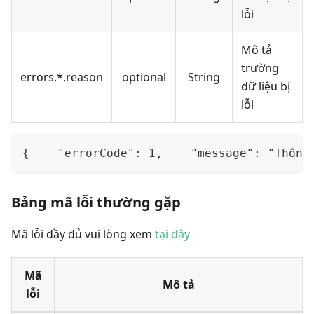
lỗi
Mô tả
trường
errors.*.reason
optional
String
dữ liệu bị
lỗi
{    "errorCode": 1,    "message": "Thông
Bảng mã lỗi thường gặp
Mã lỗi đầy đủ vui lòng xem
tại đây
Mã
Mô tả
lỗi