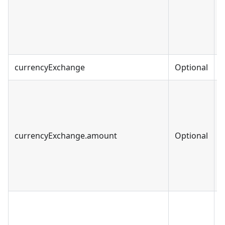
currencyExchange
Optional
O
currencyExchange.amount
Optional