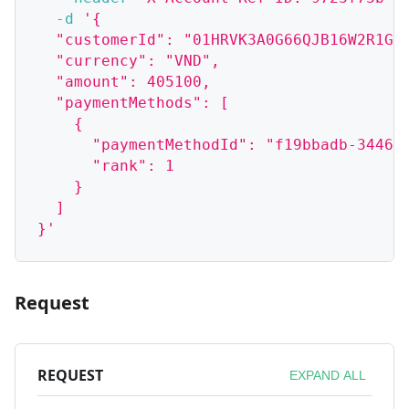
-d
'{
  "customerId": "01HRVK3A0G66QJB16W2R1G2
  "currency": "VND",
  "amount": 405100,
  "paymentMethods": [
    {
      "paymentMethodId": "f19bbadb-3446-
      "rank": 1
    }
  ]
}'
Request
REQUEST
EXPAND ALL