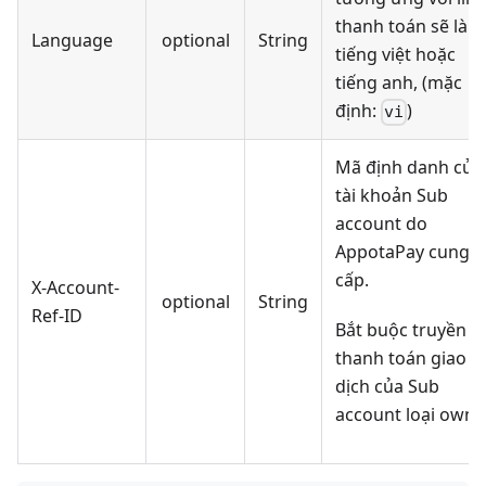
thanh toán sẽ là
Language
optional
String
tiếng việt hoặc
tiếng anh, (mặc
định:
)
vi
Mã định danh của
tài khoản Sub
account do
AppotaPay cung
cấp.
X-Account-
optional
String
Ref-ID
Bắt buộc truyền k
thanh toán giao
dịch của Sub
account loại owne