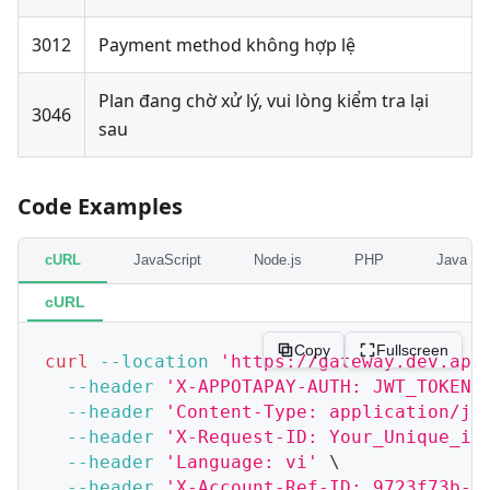
3012
Payment method không hợp lệ
Plan đang chờ xử lý, vui lòng kiểm tra lại
3046
sau
Code Examples
cURL
JavaScript
Node.js
PHP
Java
cURL
Copy
Fullscreen
curl
--location
'https://gateway.dev.app
--header
'X-APPOTAPAY-AUTH: JWT_TOKEN'
--header
'Content-Type: application/js
--header
'X-Request-ID: Your_Unique_id
--header
'Language: vi'
\
--header
'X-Account-Ref-ID: 9723f73b-9