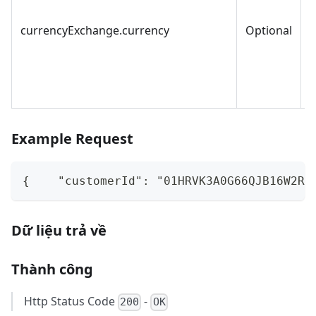
currencyExchange.currency
Optional
S
Example Request
{    "customerId": "01HRVK3A0G66QJB16W2R1
Dữ liệu trả về
Thành công
Http Status Code
-
200
OK