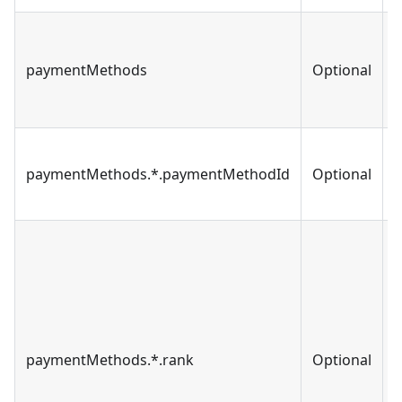
paymentMethods
Optional
A
paymentMethods.*.paymentMethodId
Optional
S
paymentMethods.*.rank
Optional
I