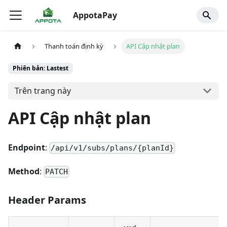
AppotaPay
Thanh toán định kỳ
API Cập nhật plan
Phiên bản: Lastest
Trên trang này
API Cập nhật plan
Endpoint
:
/api/v1/subs/plans/{planId}
Method
:
PATCH
Header Params