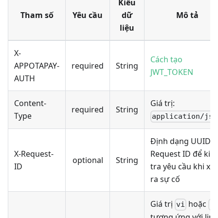
Kiểu
Tham số
Yêu cầu
dữ
Mô tả
liệu
X-
Cách tạo
APPOTAPAY-
required
String
JWT_TOKEN
AUTH
Content-
Giá trị:
required
String
Type
application/jso
Định dạng UUIDv4
X-Request-
Request ID để kiể
optional
String
ID
tra yêu cầu khi xả
ra sự cố
Giá trị
hoặc
vi
e
tương ứng với link