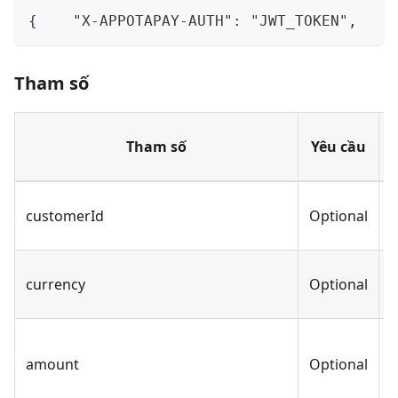
{    "X-APPOTAPAY-AUTH": "JWT_TOKEN",    
Tham số
Tham số
Yêu cầu
customerId
Optional
S
currency
Optional
S
amount
Optional
I