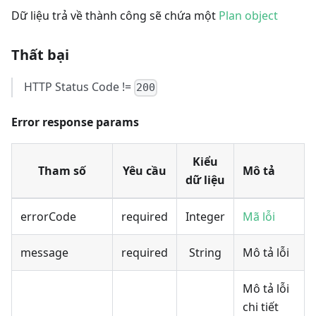
Dữ liệu trả về thành công sẽ chứa một
Plan object
Thất bại
HTTP Status Code !=
200
Error response params
Kiểu
Tham số
Yêu cầu
Mô tả
dữ liệu
errorCode
required
Integer
Mã lỗi
message
required
String
Mô tả lỗi
Mô tả lỗi
chi tiết